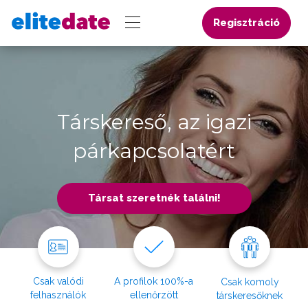
Regisztráció
Társkereső, az igazi
párkapcsolatért
Társat szeretnék találni!
Csak valódi
A profilok 100%-a
Csak komoly
felhasználók
ellenőrzött
társkeresőknek