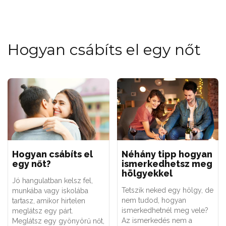
Hogyan csábíts el egy nőt
Hogyan csábíts el
Néhány tipp hogyan
egy nőt?
ismerkedhetsz meg
hölgyekkel
Jó hangulatban kelsz fel,
Tetszik neked egy hölgy, de
munkába vagy iskolába
nem tudod, hogyan
tartasz, amikor hirtelen
ismerkedhetnél meg vele?
meglátsz egy párt.
Az ismerkedés nem a
Meglátsz egy gyönyörű nőt,