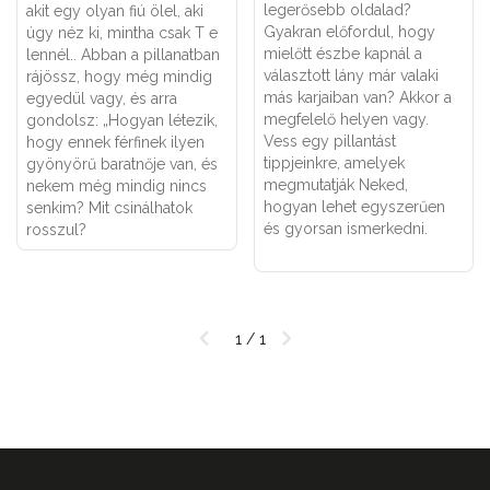
legerősebb oldalad?
akit egy olyan fiú ölel,
aki
Gyakran előfordul, hogy
úgy néz ki, mintha csak T e
mielőtt észbe kapnál a
lennél.
. Abban a pillanatban
választott lány már valaki
rájössz, hogy még mindig
más karjaiban van? Akkor a
egyedül vagy, és
arra
megfelelő helyen vagy.
gondolsz
: „Hogyan létezik,
Vess egy pillantást
hogy ennek
férfinek ilyen
tippjeinkre, amelyek
gyönyörű baratnője van
, és
megmutatják Neked,
nekem még mindig nincs
hogyan lehet egyszerűen
senkim? Mit csinálhatok
és gyorsan ismerkedni.
rosszul?
1 / 1