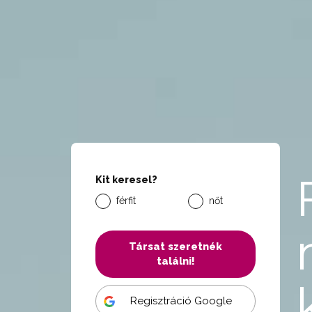
Kit keresel?
férfit
nőt
Társat szeretnék
találni!
Regisztráció Google