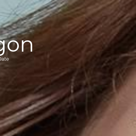
gon
Date