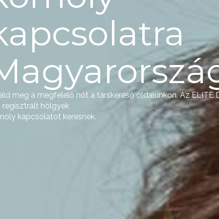
kapcsolatra
Magyarorszá
áld meg a megfelelő nőt a társkereső oldalunkon. Az ELITE 
 regisztrált hölgyek
oly kapcsolatot keresnek.