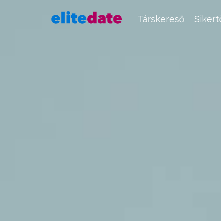
Társkereső
Siker