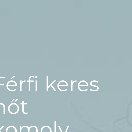
Férfi keres
nőt
komoly