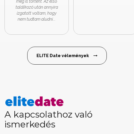
meg is történt. Az első
találkozó után annyira
izgatott voltam, hogy
nem tudtam aludni...
ELITE Date vélemények
A kapcsolathoz való
ismerkedés