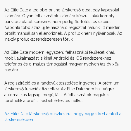
Az Elite Date a legjobb online társkereső oldal egy kapcsolat
számára. Olyan felhasználók számára készült, akik komoly
párkapcsolatot keresnek, nem pedig flörtölést és szexet.
Naponta több száz új felhasználó regisztrál nálunk. Itt minden
profilt manuálisan ellenőriznek. A profilok nem nyilvánosak. Az
inaktív profilokat rendszeresen törlik.
Az Elite Date modern, egyszerű felhasználói felületet kínál,
mobil alkalmazást is kínál Android és iOS rendszerekhez,
telefonos és e-mailes támogatást magyar nyelven (az év 365
napján).
A regisztráció és a randevúk tesztelése ingyenes. A prémium
társkereső funkciók fizetettek. Az Elite Date nem hajt végre
automatikus tagság-megújítást. A felhasználók maguk is
törölhetik a profilt, írásbeli értesítés nélkül.
Az Elite Date társkereső büszke arra, hogy nagy sikert aratott a
társkeresésben.