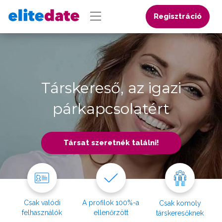
Regisztráció
Társkereső, az igazi
párkapcsolatért
Társat szeretnék találni!
Csak valódi
A profilok 100%-a
Csak komoly
felhasználók
ellenőrzött
társkeresőknek