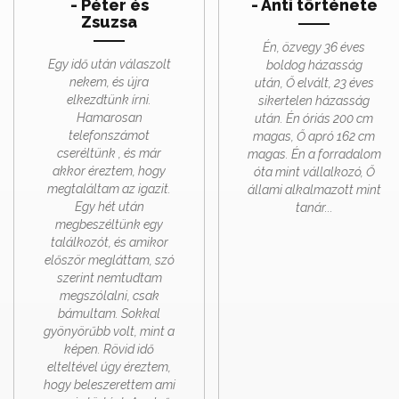
- Péter és
- Anti története
Zsuzsa
Én, özvegy 36 éves
Egy idő után válaszolt
boldog házasság
nekem, és újra
után, Ő elvált, 23 éves
elkezdtünk írni.
sikertelen házasság
Hamarosan
után.
Én óriás 200 cm
telefonszámot
magas, Ő apró 162 cm
cseréltünk , és már
magas. Én a forradalom
akkor éreztem, hogy
óta mint vállalkozó, Ő
megtaláltam az igazit.
állami alkalmazott mint
Egy hét után
tanár...
megbeszéltünk egy
találkozót, és amikor
először megláttam, szó
szerint nemtudtam
megszólalni, csak
bámultam. Sokkal
gyönyörűbb volt, mint a
képen. Rövid idő
elteltével úgy éreztem,
hogy beleszerettem ami