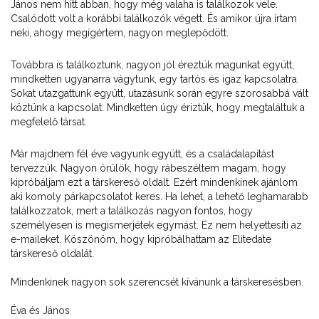
János nem hitt abban, hogy még valaha is találkozok vele.
Csalódott volt a korábbi találkozók végett. És amikor újra írtam
neki, ahogy megígértem, nagyon meglepődött.
Továbbra is találkoztunk, nagyon jól éreztük magunkat együtt,
mindketten ugyanarra vágytunk, egy tartós és igaz kapcsolatra.
Sokat utazgattunk együtt, utazásunk során egyre szorosabbá vált
köztünk a kapcsolat. Mindketten úgy ériztük, hogy megtaláltuk a
megfelelő társat.
Már majdnem fél éve vagyunk együtt, és a családalapítást
tervezzük. Nagyon örülök, hogy rábeszéltem magam, hogy
kipróbáljam ezt a társkereső oldalt. Ezért mindenkinek ajánlom
aki komoly párkapcsolatot keres. Ha lehet, a lehető leghamarabb
találkozzatok, mert a találkozás nagyon fontos, hogy
személyesen is megismerjétek egymást. Ez nem helyettesíti az
e-maileket. Köszönöm, hogy kipróbálhattam az Elitedate
társkereső oldalát.
Mindenkinek nagyon sok szerencsét kívánunk a társkeresésben.
Éva és János