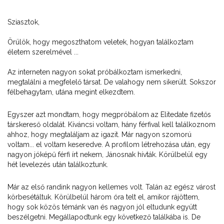
Sziasztok,
Örülök, hogy megoszthatom veletek, hogyan találkoztam
életem szerelmével ...
Az interneten nagyon sokat próbálkoztam ismerkedni,
megtalálni a megfelelő társat. De valahogy nem sikerült. Sokszor
félbehagytam, utána megint elkezdtem.
Egyszer azt mondtam, hogy megpróbálom az Elitedate fizetős
társkereső oldalát. Kíváncsi voltam, hány férfival kell találkoznom
ahhoz, hogy megtaláljam az igazit. Már nagyon szomorú
voltam... el voltam keseredve. A profilom létrehozása után, egy
nagyon jóképű férfi írt nekem, Jánosnak hívták. Körülbelül egy
hét levelezés után találkoztunk.
Már az első randink nagyon kellemes volt. Talán az egész várost
körbesétáltuk. Körülbelül három óra telt el, amikor rájöttem,
hogy sok közös témánk van és nagyon jól eltudunk együtt
beszélgetni. Megállapodtunk egy következő találkába is. De