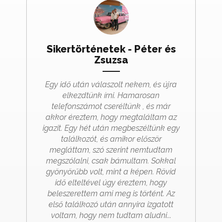
Sikertörténetek - Péter és
Zsuzsa
Egy idő után válaszolt nekem, és újra
elkezdtünk írni. Hamarosan
telefonszámot cseréltünk , és már
akkor éreztem, hogy megtaláltam az
igazit. Egy hét után megbeszéltünk egy
találkozót, és amikor először
megláttam, szó szerint nemtudtam
megszólalni, csak bámultam. Sokkal
gyönyörűbb volt, mint a képen. Rövid
idő elteltével úgy éreztem, hogy
beleszerettem ami meg is történt. Az
első találkozó után annyira izgatott
voltam, hogy nem tudtam aludni...