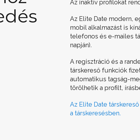
Az inaktív profilokat ren
edés
Az Elite Date modern, eg
mobil alkalmazást is kí
telefonos és e-mailes t
napján).
A regisztráció és a ran
társkereső funkciók fize
automatikus tagság-megú
törölhetik a profilt, írásb
Az Elite Date társkereső
a társkeresésben.