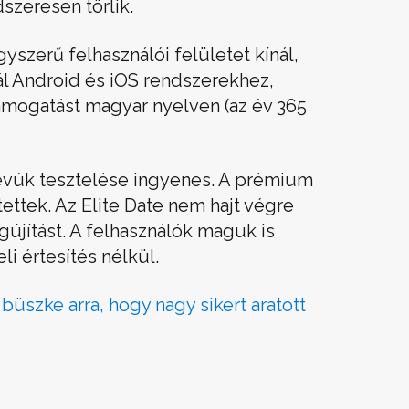
dszeresen törlik.
yszerű felhasználói felületet kínál,
nál Android és iOS rendszerekhez,
ámogatást magyar nyelven (az év 365
devúk tesztelése ingyenes. A prémium
tettek. Az Elite Date nem hajt végre
jítást. A felhasználók maguk is
eli értesítés nélkül.
 büszke arra, hogy nagy sikert aratott