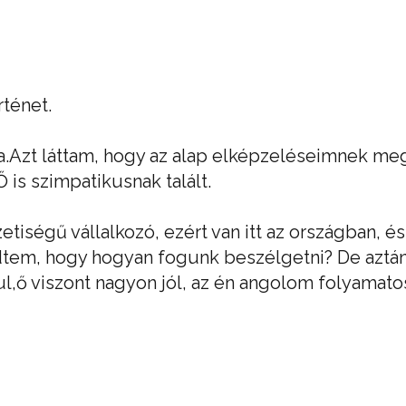
rténet.
a.Azt láttam, hogy az alap elképzeléseimnek megfe
 is szimpatikusnak talált.
tiségű vállalkozó, ezért van itt az országban, és 
edtem, hogy hogyan fogunk beszélgetni? De aztán 
ul,ő viszont nagyon jól, az én angolom folyamato