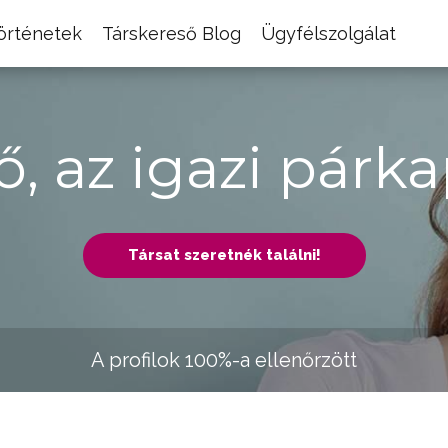
történetek
Társkereső Blog
Ügyfélszolgálat
ő, az igazi párka
Társat szeretnék találni!
A profilok 100%-a ellenőrzött