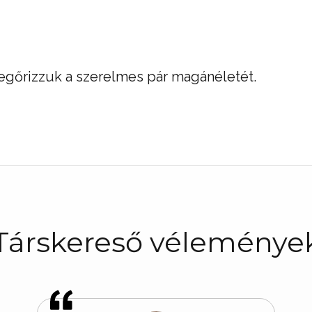
megőrizzuk a szerelmes pár magánéletét.
Társkereső véleménye