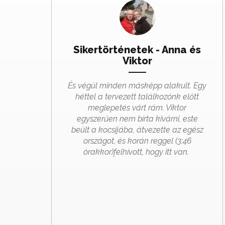
Sikertörténetek - Anna és
Viktor
És végül minden másképp alakult. Egy
héttel a tervezett találkozónk előtt
meglepetés várt rám. Viktor
egyszerűen nem bírta kivárni, este
beült a kocsijába, átvezette az egész
országot, és korán reggel (3:46
órakkor)felhívott, hogy itt van.