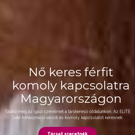
Nő keres férfit
komoly kapcsolatra
Magyarországon
Találd meg az igazi szerelmet a társkereső oldalunkon. Az ELITE
Date felhasználói valódi és komoly kapcsolatot keresnek.
Társat szeretnék