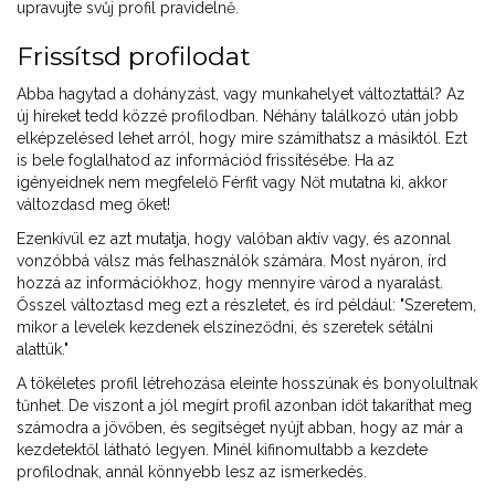
upravujte svůj profil pravidelně.
Frissítsd profilodat
Abba hagytad a dohányzást, vagy munkahelyet változtattál? Az
új híreket tedd közzé profilodban. Néhány találkozó után jobb
elképzelésed lehet arról, hogy mire számíthatsz a másiktól. Ezt
is bele foglalhatod az információd frissítésébe. Ha az
igényeidnek nem megfelelő Férfit vagy Nőt mutatna ki, akkor
változdasd meg őket!
Ezenkívül ez azt mutatja, hogy valóban aktív vagy, és azonnal
vonzóbbá válsz más felhasználók számára. Most nyáron, írd
hozzá az információkhoz, hogy mennyire várod a nyaralást.
Ősszel változtasd meg ezt a részletet, és írd például: "Szeretem,
mikor a levelek kezdenek elszíneződni, és szeretek sétálni
alattük."
A tökéletes profil létrehozása eleinte hosszúnak és bonyolultnak
tűnhet. De viszont a jól megírt profil azonban időt takaríthat meg
számodra a jövőben, és segítséget nyújt abban, hogy az már a
kezdetektől látható legyen. Minél kifinomultabb a kezdete
profilodnak, annál könnyebb lesz az ismerkedés.