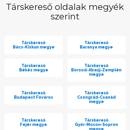
Társkereső oldalak megyék
szerint
Társkereső
Társkereső
Bács-Kiskun megye
Baranya megye
Társkereső
Társkereső
Békés megye
Borsod-Abaúj-Zemplén
megye
Társkereső
Társkereső
Budapest Főváros
Csongrád-Csanád
megye
Társkereső
Társkereső
Fejér megye
Győr-Moson-Sopron
megye