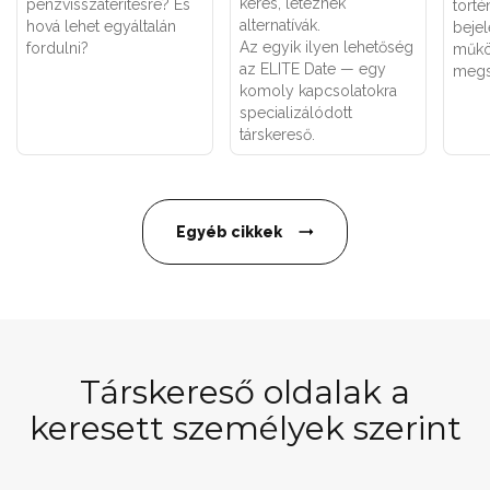
keres, léteznek
pénzvisszatérítésre? És
törté
alternatívák.
hová lehet egyáltalán
bejel
Az egyik ilyen lehetőség
fordulni?
műkö
az ELITE Date — egy
megs
komoly kapcsolatokra
specializálódott
társkereső.
Egyéb cikkek
Társkereső oldalak a
keresett személyek szerint