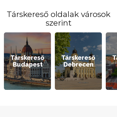
Társkereső oldalak városok
szerint
Társkereső
Társkereső
T
Budapest
Debrecen