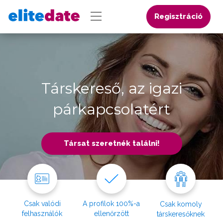
Regisztráció
Társkereső, az igazi
párkapcsolatért
Társat szeretnék találni!
Csak valódi
A profilok 100%-a
Csak komoly
felhasználók
ellenőrzött
társkeresőknek