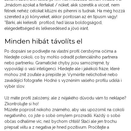
„Imádom azokat a férfiakat / nőket, akik szeretik a viccet, nem
félnek nehéz célokat kitűzni és pihenni is tudnak. Ha még hozzá
szereted a jó könyveket, akkor pontosan az én típusm vagy!
”Bárki, aki kiélesíti profilod, had lássa boldogságod,
elégedettséged és lelkesedésed a jövő iránt.
Minden hibát távolíts el
Po dopsání se podívejte na vlastní profil čerstvýma očima a
hledejte cokoli, co by mohlo odradit potenciálního partnera
nebo partnerku. Gramatické chyby jsou samozřejmé, ty
vypovídají o vaší inteligenci. Hledejte ale i jakékoli fráze, které
mohou znít zoufale a přepište je. Vyměňte nelichotivé nebo
zavádějící fotografie. Hodně s vyzněním vašeho profilu udělá i
výběr slov.
Už máte profil založený, ale z nějakého důvodu vám to neklape?
Zkontrolujte si ho!
Můžete poprosit někoho známého, aby vás upozornil na cokoli
negativního, co jste o sobě omylem prozradili. Každý o sobě
občas odhalíme víc, než bychom chtěli! Stačí ale jen trochu
přepsat větu a z negativa je hned pozitivum. Pročítejte a