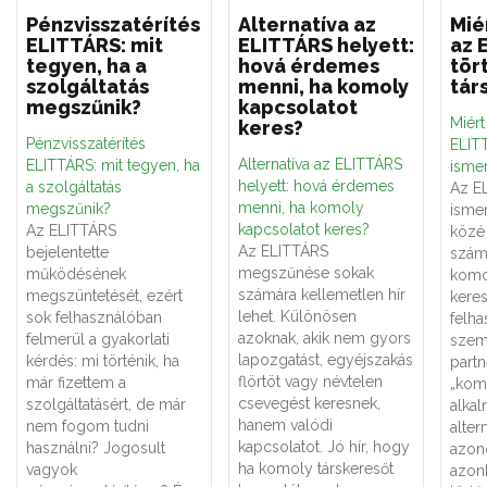
Pénzvisszatérítés
Alternatíva az
Mié
ELITTÁRS: mit
ELITTÁRS helyett:
az 
tegyen, ha a
hová érdemes
tör
szolgáltatás
menni, ha komoly
tár
megszűnik?
kapcsolatot
Miér
keres?
Pénzvisszatérítés
ELITT
Alternatíva az ELITTÁRS
ELITTÁRS: mit tegyen, ha
ismer
helyett: hová érdemes
a szolgáltatás
Az E
menni, ha komoly
megszűnik?
ismer
kapcsolatot keres?
Az ELITTÁRS
közé 
Az ELITTÁRS
bejelentette
számá
megszűnése sokak
működésének
komo
számára kellemetlen hír
megszüntetését, ezért
keres
lehet. Különösen
sok felhasználóban
felha
azoknak, akik nem gyors
felmerül a gyakorlati
szemé
lapozgatást, egyéjszakás
kérdés: mi történik, ha
partn
flörtöt vagy névtelen
már fizettem a
„kom
csevegést keresnek,
szolgáltatásért, de már
alka
hanem valódi
nem fogom tudni
alter
kapcsolatot. Jó hír, hogy
használni? Jogosult
azon
ha komoly társkeresőt
vagyok
azon