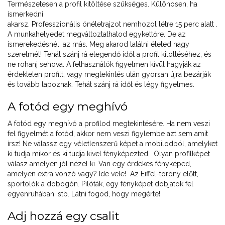
Természetesen a profil kitöltése szükséges. Különösen, ha
ismerkedni
akarsz. Professzionális önéletrajzot nemhozol létre 15 perc alatt .
A munkahelyedet megváltoztathatod egykettőre. De az
ismerekedésnél, az más. Meg akarod találni életed nagy
szerelmét! Tehát szánj rá elegendő időt a profil kitöltéséhez, és
ne rohanj sehova. A felhasználók figyelmen kívül hagyják az
érdektelen profilt, vagy megtekintés után gyorsan újra bezárják
és tovább lapoznak. Tehát szánj rá időt és légy figyelmes.
A fotód egy meghívó
A fotód egy meghívó a profilod megtekintésére. Ha nem veszi
fel figyelmét a fotód, akkor nem veszi figylembe azt sem amit
írsz! Ne válassz egy véletlenszerű képet a mobilodból, amelyket
ki tudja mikor és ki tudja kivel fényképezted. Olyan profilképet
válasz amelyen jól nézel ki. Van egy érdekes fényképed,
amelyen extra vonzó vagy? Ide vele! Az Eiffel-torony előtt,
sportolók a dobogón. Pilóták, egy fényképet dobjatok fel
egyenruhában, stb. Látni fogod, hogy megérte!
Adj hozzá egy csalit