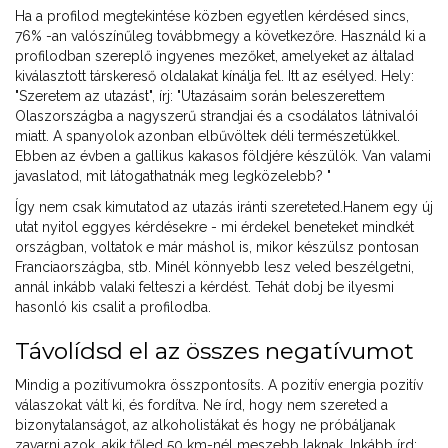
Ha a profilod megtekintése közben egyetlen kérdésed sincs,
76% -an valószínűleg továbbmegy a következőre. Használd ki a
profilodban szereplő ingyenes mezőket, amelyeket az általad
kiválasztott társkereső oldalakat kínálja fel. Itt az esélyed. Hely:
"Szeretem az utazást", írj: "Utazásaim során beleszerettem
Olaszországba a nagyszerű strandjai és a csodálatos látnivalói
miatt. A spanyolok azonban elbűvöltek déli természetükkel.
Ebben az évben a gallikus kakasos földjére készülök. Van valami
javaslatod, mit látogathatnák meg legközelebb? "
Így nem csak kimutatod az utazás iránti szereteted.Hanem egy új
utat nyitol eggyes kérdésekre - mi érdekel beneteket mindkét
országban, voltatok e már máshol is, mikor készülsz pontosan
Franciaországba, stb. Minél könnyebb lesz veled beszélgetni,
annál inkább valaki felteszi a kérdést. Tehát dobj be ilyesmi
hasonló kis csalit a profilodba.
Távolídsd el az összes negatívumot
Mindig a pozitívumokra összpontosíts. A pozitív energia pozitív
válaszokat vált ki, és fordítva. Ne írd, hogy nem szereted a
bizonytalanságot, az alkoholistákat és hogy ne próbáljanak
zavarni azok, akik tőled 50 km-nél meszebb laknak. Inkább írd: