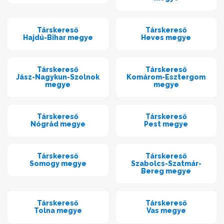
Társkereső
Társkereső
Hajdú-Bihar megye
Heves megye
Társkereső
Társkereső
Jász-Nagykun-Szolnok
Komárom-Esztergom
megye
megye
Társkereső
Társkereső
Nógrád megye
Pest megye
Társkereső
Társkereső
Somogy megye
Szabolcs-Szatmár-
Bereg megye
Társkereső
Társkereső
Tolna megye
Vas megye