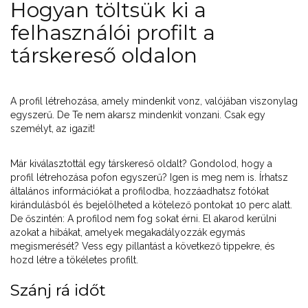
Hogyan töltsük ki a
felhasználói profilt a
társkereső oldalon
A profil létrehozása, amely mindenkit vonz, valójában viszonylag
egyszerű. De Te nem akarsz mindenkit vonzani. Csak egy
személyt, az igazit!
Már kiválasztottál egy társkereső oldalt? Gondolod, hogy a
profil létrehozása pofon egyszerű? Igen is meg nem is. Írhatsz
általános információkat a profilodba, hozzáadhatsz fotókat
kirándulásból és bejelölheted a kötelező pontokat 10 perc alatt.
De őszintén: A profilod nem fog sokat érni. El akarod kerülni
azokat a hibákat, amelyek megakadályozzák egymás
megismerését? Vess egy pillantást a következő tippekre, és
hozd létre a tökéletes profilt.
Szánj rá időt