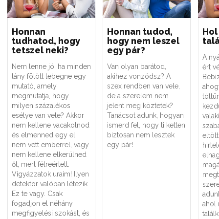
Honnan
Honnan tudod,
Hol
tudhatod, hogy
hogy nem leszel
tal
tetszel neki?
egy pár?
A ny
Nem lenne jó, ha minden
Van olyan barátod,
ért v
lány fölött lebegne egy
akihez vonzódsz? A
Bebi
mutató, amely
szex rendben van vele,
ahog
megmutatja, hogy
de a szerelem nem
töltü
milyen százalékos
jelent meg köztetek?
kezd
esélye van vele? Akkor
Tanácsot adunk, hogyan
valaki
nem kellene vacakolnod
ismerd fel, hogy ti ketten
szab
és elmenned egy el
biztosan nem lesztek
eltöl
nem vett emberrel, vagy
egy pár!
hirte
nem kellene elkerülned
elhag
őt, mert félreértett.
magá
Vigyázzatok uraim! Ilyen
megta
detektor valóban létezik.
szer
Ez te vagy. Csak
adunk
fogadjon el néhány
ahol
megfigyelési szokást, és
talál