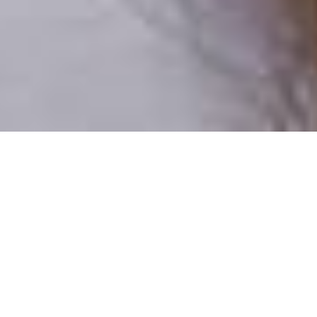
Csak valódi felhasználók
A profilok 100%-a ellenőrzött