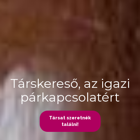
Társkereső, az igazi
párkapcsolatért
Társat szeretnék
találni!