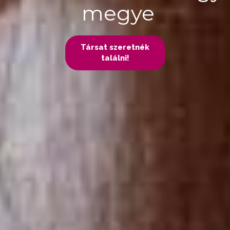
megye
Társat szeretnék
találni!