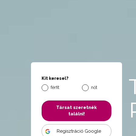
Kit keresel?
férfit
nőt
Társat szeretnék
találni!
Regisztráció Google