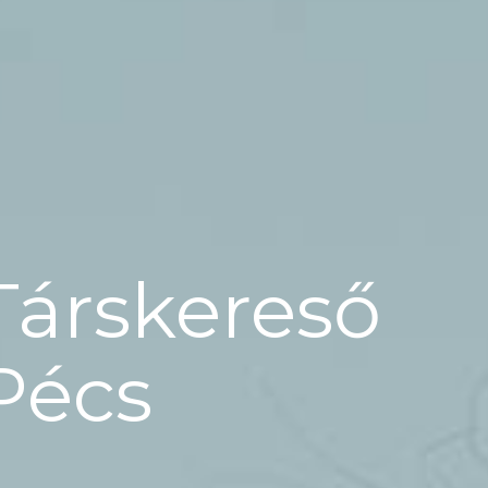
Társkereső
Pécs