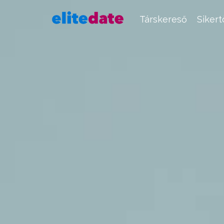
Társkereső
Siker