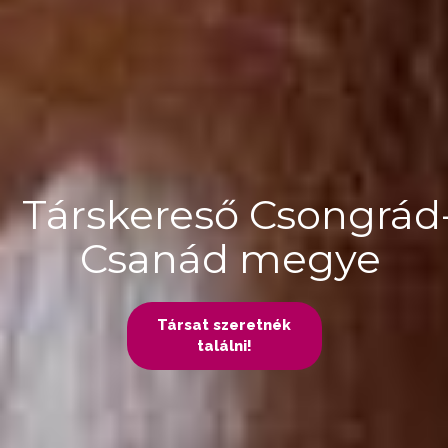
Társkereső Csongrád
Csanád megye
Társat szeretnék
találni!