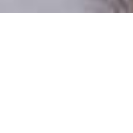
Csak valódi felhasználók
A profilok 100%-a ellenőrzött
Csak komoly társkeresőknek