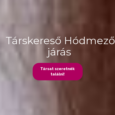
Társkereső Hódmezőv
járás
Társat szeretnék
találni!