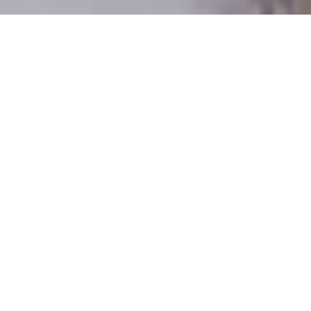
Csak valódi felhasználók
A profilok 100%-a ellenőrzött
Csak komoly társkeresőknek