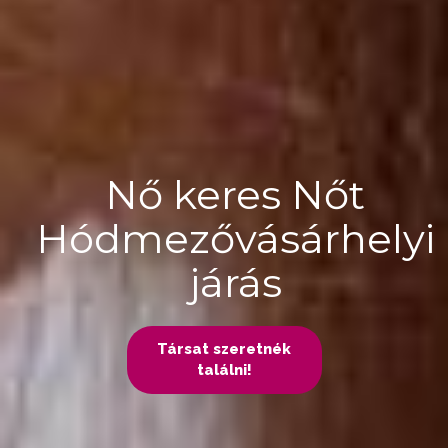
Nő keres Nőt
Hódmezővásárhelyi
járás
Társat szeretnék
találni!