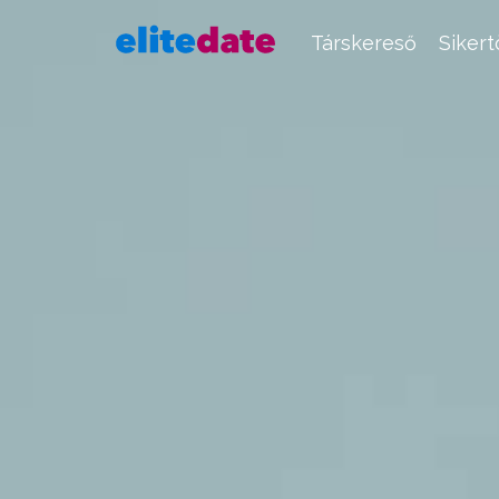
Társkereső
Siker