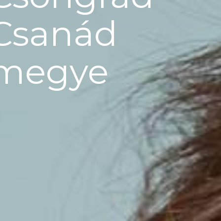
Csanád
megye