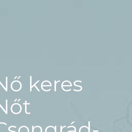
Nő keres
Nőt
Csongrád-