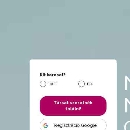
Kit keresel?
férfit
nőt
Társat szeretnék
találni!
Regisztráció Google