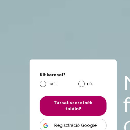
Kit keresel?
férfit
nőt
Társat szeretnék
találni!
Regisztráció Google