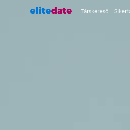
Társkereső
Siker