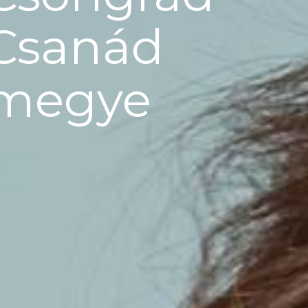
Csanád
megye