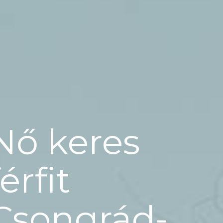
Nő keres
férfit
Csongrád-