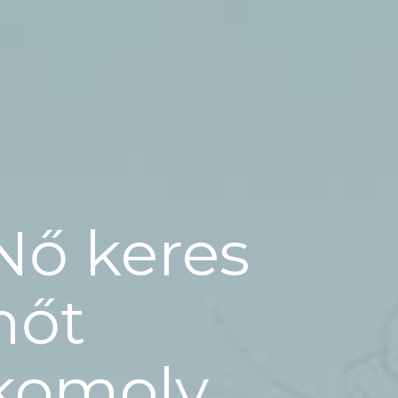
Nő keres
nőt
komoly