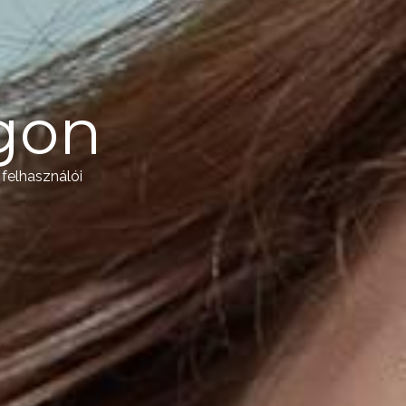
gon
felhasználói