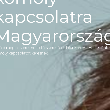
kapcsolatra
Magyarorszá
áld meg a szerelmet a társkereső oldalunkon. Az ELITE Date 
oly kapcsolatot keresnek.