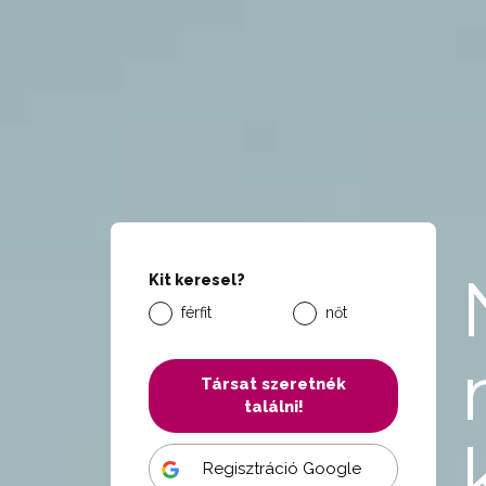
Kit keresel?
férfit
nőt
Társat szeretnék
találni!
Regisztráció Google