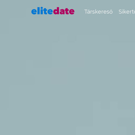
Társkereső
Siker