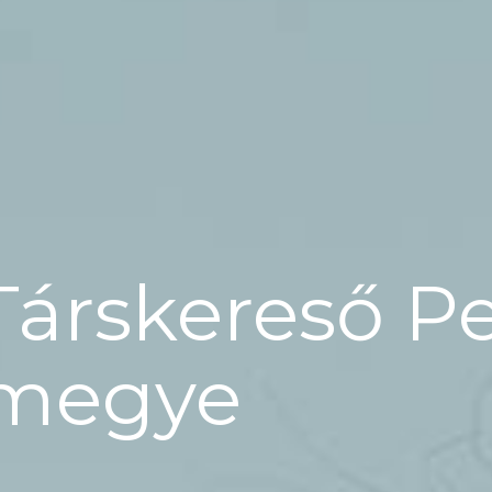
Társkereső P
megye