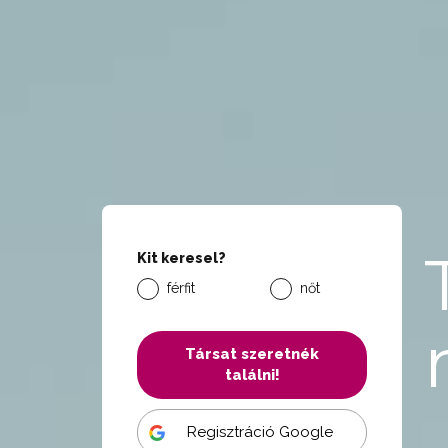
Kit keresel?
férfit
nőt
Társat szeretnék
találni!
Regisztráció Google