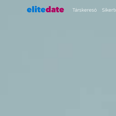
Társkereső
Siker