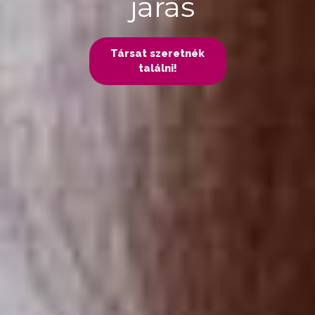
járás
Társat szeretnék
találni!