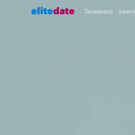
Társkereső
Siker