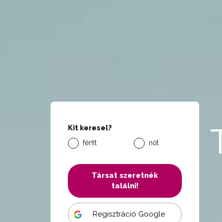
Kit keresel?
férfit
nőt
Társat szeretnék
találni!
Regisztráció Google