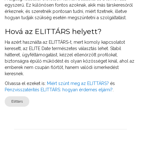
egyszerű. Ez különösen fontos azoknak, akik más társkeresőről
érkeznek, és szeretnék pontosan tudni, miért fizetnek, illetve
hogyan tudják szükség esetén megszüntetni a szolgáltatást.
Hová az ELITTÁRS helyett?
Ha azért használta az ELITTÁRS-t, mert komoly kapcsolatot
keresett, az ELITE Date természetes választás lehet. Stabil
hátteret, ügyféltámogatást, kézzel ellenőrzött profilokat,
biztonságra épülő működést és olyan közösséget kínál, ahol az
emberek nem csupán flörtöt, hanem valódi ismerkedést
keresnek.
Olvassa el ezeket is:
Miért szűnt meg az ELITTÁRS?
és
Pénzvisszatérítés ELITTÁRS: hogyan érdemes eljárni?
.
Elittárs