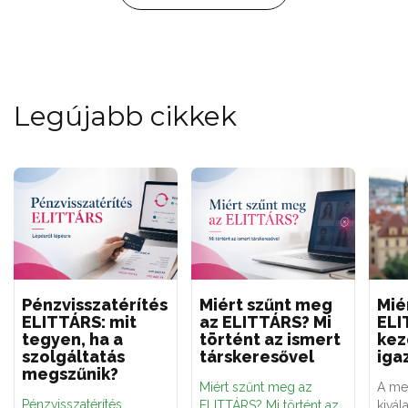
Legújabb cikkek
Pénzvisszatérítés
Miért szűnt meg
Mié
ELITTÁRS: mit
az ELITTÁRS? Mi
ELI
tegyen, ha a
történt az ismert
kez
szolgáltatás
társkeresővel
iga
megszűnik?
Miért szűnt meg az
A meg
Pénzvisszatérítés
ELITTÁRS? Mi történt az
kivál