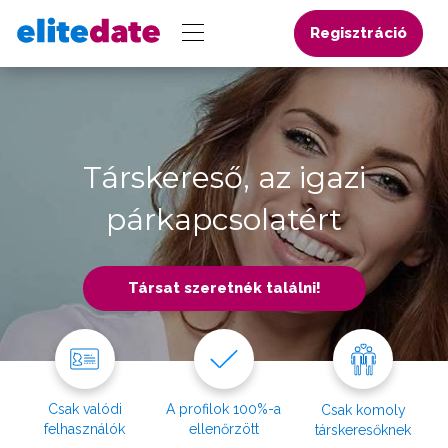
Regisztráció
Társkereső, az igazi
párkapcsolatért
Társat szeretnék találni!
Csak valódi
A profilok 100%-a
Csak komoly
felhasználók
ellenőrzött
társkeresőknek