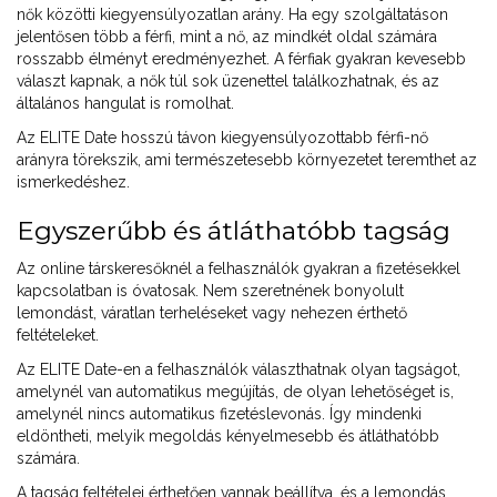
nők közötti kiegyensúlyozatlan arány. Ha egy szolgáltatáson
jelentősen több a férfi, mint a nő, az mindkét oldal számára
rosszabb élményt eredményezhet. A férfiak gyakran kevesebb
választ kapnak, a nők túl sok üzenettel találkozhatnak, és az
általános hangulat is romolhat.
Az ELITE Date hosszú távon kiegyensúlyozottabb férfi-nő
arányra törekszik, ami természetesebb környezetet teremthet az
ismerkedéshez.
Egyszerűbb és átláthatóbb tagság
Az online társkeresőknél a felhasználók gyakran a fizetésekkel
kapcsolatban is óvatosak. Nem szeretnének bonyolult
lemondást, váratlan terheléseket vagy nehezen érthető
feltételeket.
Az ELITE Date-en a felhasználók választhatnak olyan tagságot,
amelynél van automatikus megújítás, de olyan lehetőséget is,
amelynél nincs automatikus fizetéslevonás. Így mindenki
eldöntheti, melyik megoldás kényelmesebb és átláthatóbb
számára.
A tagság feltételei érthetően vannak beállítva, és a lemondás