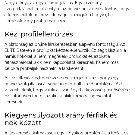
Nagy előnye az ügyféltámogatás is. Egy érzékeny
szolgáltatásnál, mint amilyen az online társkeresés, fontos, hogy
a felhasználók ne érezzék magukat magukra hagyva, ha
kérdésük vagy problémájuk van.
Kézi profilellenőrzés
A biztonság az online társkeresésben alapvető fontosságú. Az
ELITE Date-en a profilokat kézzel ellenőrzik. Ez segít kiszűrni a
hamis fiókokat, a nem megfelelő profilokat és azokat a
felhasználókat, akik nem kapcsolatot keresnek, hanem más
célokra próbálják használni a társkeresőt.
A kézi ellenőrzés természetesen nem jelenti azt, hogy egy
online szolgáltatásnál soha nem fordulhat elő probléma. Azt
viszont jelenti, hogy valaki aktívan figyel a közösség minőségére.
Ez különösen fontos azoknak, akik komoly kapcsolatot
keresnek.
Kiegyensúlyozott arány férfiak és
nők között
A társkereső alkalmazások egyik gyakori problémája a férfiak és