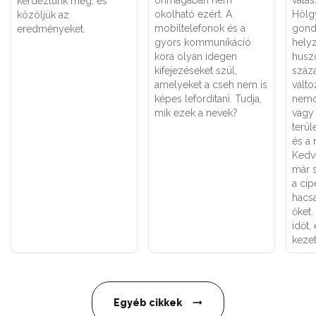
önmagában nem
válas
kérdeztünk meg, és
okolható ezért. A
Hölg
közöljük az
mobiltelefonok és a
gondo
eredményeket.
gyors kommunikáció
hely
kora olyan idegen
husz
kifejezéseket szül,
száz
amelyeket a cseh nem is
válto
képes lefordítani. Tudja,
nemc
mik ezek a nevek?
vagy
terül
és a 
Kedv
már 
a cip
hacs
őket.
időt,
keze
Egyéb cikkek