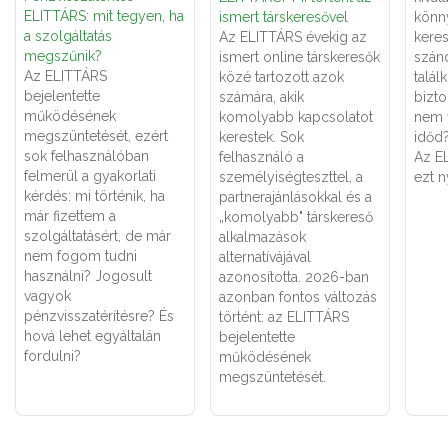
ELITTÁRS: mit tegyen, ha
ismert társkeresővel
könn
a szolgáltatás
Az ELITTÁRS évekig az
keres
megszűnik?
ismert online társkeresők
szán
Az ELITTÁRS
közé tartozott azok
talál
bejelentette
számára, akik
bizt
működésének
komolyabb kapcsolatot
nem 
megszüntetését, ezért
kerestek. Sok
időd
sok felhasználóban
felhasználó a
Az E
felmerül a gyakorlati
személyiségteszttel, a
ezt n
kérdés: mi történik, ha
partnerajánlásokkal és a
már fizettem a
„komolyabb" társkereső
szolgáltatásért, de már
alkalmazások
nem fogom tudni
alternatívájával
használni? Jogosult
azonosította. 2026-ban
vagyok
azonban fontos változás
pénzvisszatérítésre? És
történt: az ELITTÁRS
hová lehet egyáltalán
bejelentette
fordulni?
működésének
megszüntetését.