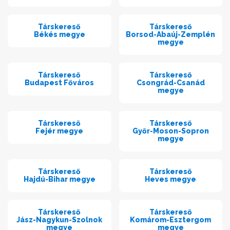
Társkereső
Társkereső
Békés megye
Borsod-Abaúj-Zemplén
megye
Társkereső
Társkereső
Budapest Főváros
Csongrád-Csanád
megye
Társkereső
Társkereső
Fejér megye
Győr-Moson-Sopron
megye
Társkereső
Társkereső
Hajdú-Bihar megye
Heves megye
Társkereső
Társkereső
Jász-Nagykun-Szolnok
Komárom-Esztergom
megye
megye