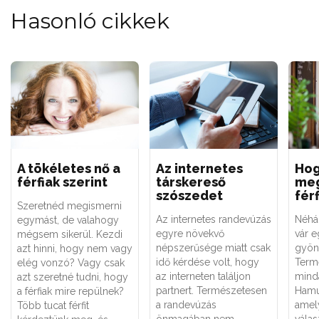
Hasonló cikkek
A tökéletes nő a
Az internetes
Hog
férfiak szerint
társkereső
meg
szószedet
férf
Szeretnéd megismerni
Az internetes randevúzás
Néhá
egymást, de valahogy
egyre növekvő
vár e
mégsem sikerül. Kezdi
népszerűsége miatt csak
gyön
azt hinni, hogy nem vagy
idő kérdése volt, hogy
Term
elég vonzó? Vagy csak
az interneten találjon
minda
azt szeretné tudni, hogy
partnert. Természetesen
Hamu
a férfiak mire repülnek?
a randevúzás
amel
Több tucat férfit