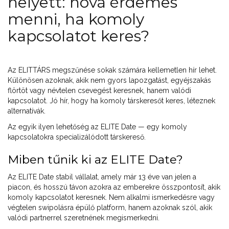
helyett: hová érdemes
menni, ha komoly
kapcsolatot keres?
Az ELITTÁRS megszűnése sokak számára kellemetlen hír lehet.
Különösen azoknak, akik nem gyors lapozgatást, egyéjszakás
flörtöt vagy névtelen csevegést keresnek, hanem valódi
kapcsolatot. Jó hír, hogy ha komoly társkeresőt keres, léteznek
alternatívák.
Az egyik ilyen lehetőség az ELITE Date — egy komoly
kapcsolatokra specializálódott társkereső.
Miben tűnik ki az ELITE Date?
Az ELITE Date stabil vállalat, amely már 13 éve van jelen a
piacon, és hosszú távon azokra az emberekre összpontosít, akik
komoly kapcsolatot keresnek. Nem alkalmi ismerkedésre vagy
végtelen swipolásra épülő platform, hanem azoknak szól, akik
valódi partnerrel szeretnének megismerkedni.