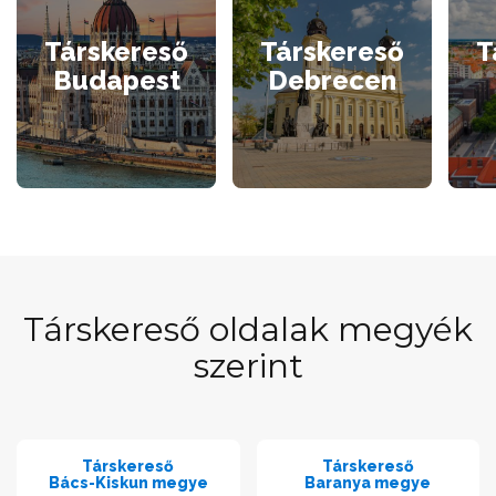
Társkereső
Társkereső
T
Budapest
Debrecen
Társkereső oldalak megyék
szerint
Társkereső
Társkereső
Bács-Kiskun megye
Baranya megye