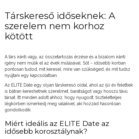
Társkereső időseknek: A
szerelem nem korhoz
kötött
A társ iránti vágy, az összetartozás érzése és a bizalom iránti
igény nem múlik el az évek múlásával. Sőt – idősebb korban
pontosan tudod, mit keresel, mire van szükséged, és mit tudsz
nyújtani egy kapcsolatban.
Az ELITE Date egy olyan társkereső oldal, ahol az 50 év felettiek
is bátran kereshetnek szerelmet, barátságot vagy hosszú távú
társat. Itt minden adott ahhoz, hogy nyugodt, tiszteletteljes
légkörben ismerkedj meg valakivel, aki hozzád hasonlóan
gondolkodik.
Miért ideális az ELITE Date az
idősebb korosztálynak?