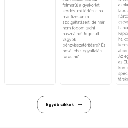
azok
felmerül a gyakorlati
lapoz
kérdés: mi történik, ha
flört
már fizettem a
csev
szolgáltatásért, de már
hane
nem fogom tudni
kapcs
használni? Jogosult
ha k
vagyok
keres
pénzvisszatérítésre? És
alter
hová lehet egyáltalán
Az eg
fordulni?
az E
komo
speci
társk
Egyéb cikkek