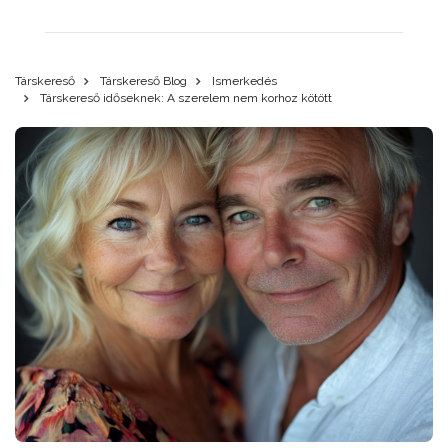
Társkereső
Társkereső Blog
Ismerkedés
Társkereső időseknek: A szerelem nem korhoz kötött