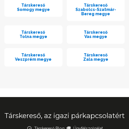
Társkereső
Társkereső
Somogy megye
Szabolcs-Szatmár-
Bereg megye
Társkereső
Társkereső
Tolna megye
Vas megye
Társkereső
Társkereső
Veszprém megye
Zala megye
Társkereső, az igazi párkapcsolatért
Társkereső Blog
Ügyfélszolgálat