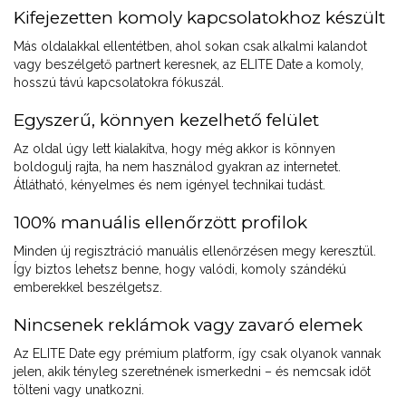
Kifejezetten komoly kapcsolatokhoz készült
Más oldalakkal ellentétben, ahol sokan csak alkalmi kalandot
vagy beszélgető partnert keresnek, az ELITE Date a komoly,
hosszú távú kapcsolatokra fókuszál.
Egyszerű, könnyen kezelhető felület
Az oldal úgy lett kialakítva, hogy még akkor is könnyen
boldogulj rajta, ha nem használod gyakran az internetet.
Átlátható, kényelmes és nem igényel technikai tudást.
100% manuális ellenőrzött profilok
Minden új regisztráció manuális ellenőrzésen megy keresztül.
Így biztos lehetsz benne, hogy valódi, komoly szándékú
emberekkel beszélgetsz.
Nincsenek reklámok vagy zavaró elemek
Az ELITE Date egy prémium platform, így csak olyanok vannak
jelen, akik tényleg szeretnének ismerkedni – és nemcsak időt
tölteni vagy unatkozni.