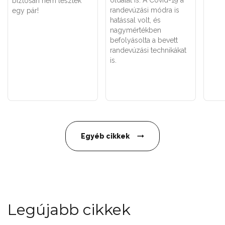
biztosan nem lesztek
randevúzási módra is
egy pár!
hatással volt, és
nagymértékben
befolyásolta a bevett
randevúzási technikákat
is.
Egyéb cikkek
Legújabb cikkek