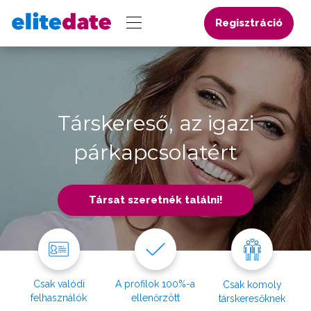
Regisztráció
Társkereső, az igazi
párkapcsolatért
Társat szeretnék találni!
Csak valódi
A profilok 100%-a
Csak komoly
felhasználók
ellenőrzött
társkeresőknek