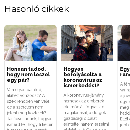
Hasonló cikkek
Honnan tudod,
Hogyan
Egy 
hogy nem leszel
befolyásolta a
ran
egy pár?
koronavírus az
A fér
ismerkedést?
Van olyan barátod,
vanna
A koronavírus-járvány
akihez vonzódsz? A
a jö
nemcsak az emberek
szex rendben van vele,
úgym
életmódját, fogyasztói
de a szerelem nem
meg 
magatartását, a dolgok
jelent meg köztetek?
hadd 
gazdasági oldalát
Tanácsot adunk, hogyan
Ettől
érintette, hanem érzelmi
ismerd fel, hogy ti ketten
jobba
oldalát is. A Covid-19 a