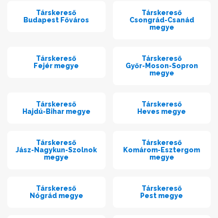
Társkereső
Társkereső
Budapest Főváros
Csongrád-Csanád
megye
Társkereső
Társkereső
Fejér megye
Győr-Moson-Sopron
megye
Társkereső
Társkereső
Hajdú-Bihar megye
Heves megye
Társkereső
Társkereső
Jász-Nagykun-Szolnok
Komárom-Esztergom
megye
megye
Társkereső
Társkereső
Nógrád megye
Pest megye