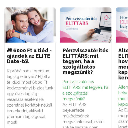
🎁 6000 Ft a tiéd -
Pénzvisszatérítés
Alt
ajándék az ELITE
ELITTÁRS: mit
ELI
Date-től
tegyen, ha a
hov
szolgáltatás
men
Kipróbálnád a prémium
megszűnik?
kap
tagság előnyeit? Eljött a
ker
Pénzvisszatérítés
te időd: most 6000 Ft
Alter
ELITTÁRS: mit tegyen, ha
kedvezményt biztosítunk
hely
a szolgáltatás
egy éves tagság
menn
megszűnik?
vásárlása esetén! Ha
kapcs
Az ELITTÁRS
szeretnél korlátok nélkül
Az E
bejelentette
ismerkedni, aktiváld
megs
működésének
prémium tagságodat
számá
megszüntetését, ezért
most!
lehe
sok felhasználóban