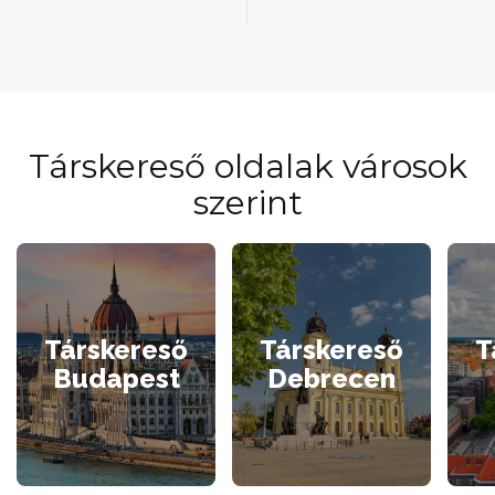
Társkereső oldalak városok
szerint
Társkereső
Társkereső
T
Budapest
Debrecen