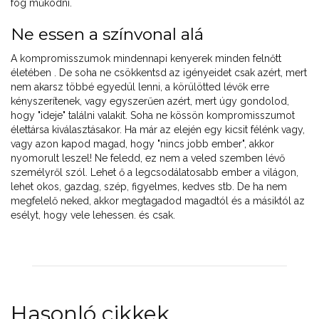
fog működni.
Ne essen a színvonal alá
A kompromisszumok mindennapi kenyerek minden felnőtt
életében . De soha ne csökkentsd az igényeidet csak azért, mert
nem akarsz többé egyedül lenni, a körülötted lévők erre
kényszerítenek, vagy egyszerűen azért, mert úgy gondolod,
hogy "ideje" találni valakit. Soha ne kössön kompromisszumot
élettársa kiválasztásakor. Ha már az elején egy kicsit félénk vagy,
vagy azon kapod magad, hogy "nincs jobb ember", akkor
nyomorult leszel! Ne feledd, ez nem a veled szemben lévő
személyről szól. Lehet ő a legcsodálatosabb ember a világon,
lehet okos, gazdag, szép, figyelmes, kedves stb. De ha nem
megfelelő neked, akkor megtagadod magadtól és a másiktól az
esélyt, hogy vele lehessen. és csak.
Hasonló cikkek