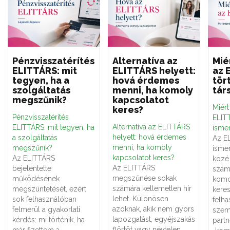
Pénzvisszatérítés
Alternatíva az
Mié
ELITTÁRS: mit
ELITTÁRS helyett:
az 
tegyen, ha a
hová érdemes
tör
szolgáltatás
menni, ha komoly
tár
megszűnik?
kapcsolatot
Miér
keres?
Pénzvisszatérítés
ELITT
Alternatíva az ELITTÁRS
ELITTÁRS: mit tegyen, ha
ismer
helyett: hová érdemes
a szolgáltatás
Az E
menni, ha komoly
megszűnik?
ismer
kapcsolatot keres?
Az ELITTÁRS
közé 
Az ELITTÁRS
bejelentette
számá
megszűnése sokak
működésének
komo
számára kellemetlen hír
megszüntetését, ezért
keres
lehet. Különösen
sok felhasználóban
felha
azoknak, akik nem gyors
felmerül a gyakorlati
szemé
lapozgatást, egyéjszakás
kérdés: mi történik, ha
partn
flörtöt vagy névtelen