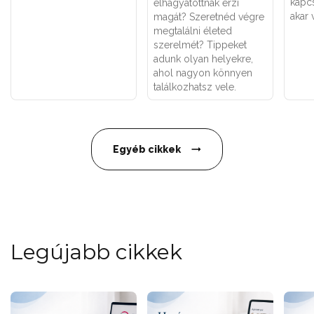
kapcs
elhagyatottnak érzi
akar 
magát? Szeretnéd végre
megtalálni életed
szerelmét? Tippeket
adunk olyan helyekre,
ahol nagyon könnyen
találkozhatsz vele.
Egyéb cikkek
Legújabb cikkek