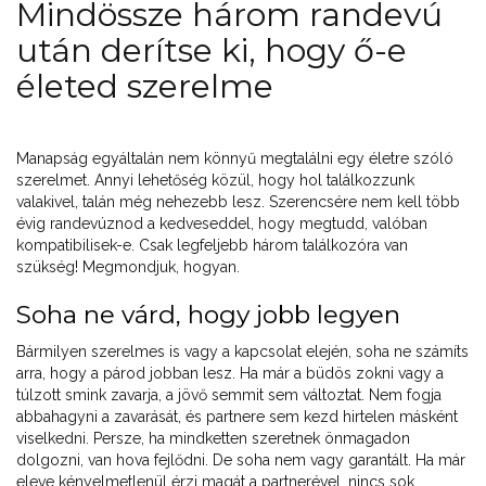
Mindössze három randevú
után derítse ki, hogy ő-e
életed szerelme
Manapság egyáltalán nem könnyű megtalálni egy életre szóló
szerelmet. Annyi lehetőség közül, hogy hol találkozzunk
valakivel, talán még nehezebb lesz. Szerencsére nem kell több
évig randevúznod a kedveseddel, hogy megtudd, valóban
kompatibilisek-e. Csak legfeljebb három találkozóra van
szükség! Megmondjuk, hogyan.
Soha ne várd, hogy jobb legyen
Bármilyen szerelmes is vagy a kapcsolat elején, soha ne számíts
arra, hogy a párod jobban lesz. Ha már a büdös zokni vagy a
túlzott smink zavarja, a jövő semmit sem változtat. Nem fogja
abbahagyni a zavarását, és partnere sem kezd hirtelen másként
viselkedni. Persze, ha mindketten szeretnek önmagadon
dolgozni, van hova fejlődni. De soha nem vagy garantált. Ha már
eleve kényelmetlenül érzi magát a partnerével, nincs sok