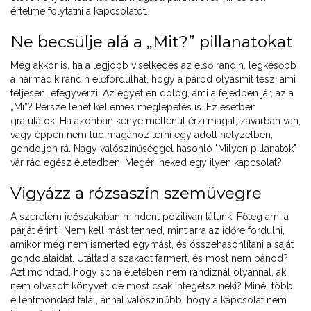
értelme folytatni a kapcsolatot.
Ne becsülje alá a „Mit?” pillanatokat
Még akkor is, ha a legjobb viselkedés az első randin, legkésőbb
a harmadik randin előfordulhat, hogy a párod olyasmit tesz, ami
teljesen lefegyverzi. Az egyetlen dolog, ami a fejedben jár, az a
„Mi”? Persze lehet kellemes meglepetés is. Ez esetben
gratulálok. Ha azonban kényelmetlenül érzi magát, zavarban van,
vagy éppen nem tud magához térni egy adott helyzetben,
gondoljon rá. Nagy valószínűséggel hasonló "Milyen pillanatok"
vár rád egész életedben. Megéri neked egy ilyen kapcsolat?
Vigyázz a rózsaszín szemüvegre
A szerelem időszakában mindent pozitívan látunk. Főleg ami a
párját érinti. Nem kell mást tenned, mint arra az időre fordulni,
amikor még nem ismerted egymást, és összehasonlítani a saját
gondolataidat. Utáltad a szakadt farmert, és most nem bánod?
Azt mondtad, hogy soha életében nem randiznál olyannal, aki
nem olvasott könyvet, de most csak integetsz neki? Minél több
ellentmondást talál, annál valószínűbb, hogy a kapcsolat nem