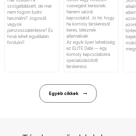
már fizettem a
„kom
csevegést keresnek,
szolgáltatásért, de már
alka
hanem valódi
nem fogom tudni
alter
kapcsolatot. Jó hír, hogy
használni? Jogosult
azon
ha komoly társkeresőt
vagyok
azon
keres, léteznek
pénzvisszatérítésre? És
törté
alternatívák.
hová lehet egyáltalán
bejel
Az egyik ilyen lehetőség
fordulni?
műkö
az ELITE Date — egy
megs
komoly kapcsolatokra
specializálódott
társkereső.
Egyéb cikkek