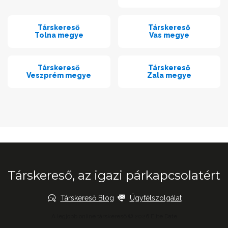
Társkereső
Társkereső
Tolna megye
Vas megye
Társkereső
Társkereső
Veszprém megye
Zala megye
Társkereső, az igazi párkapcsolatért
Társkereső Blog
Ügyfélszolgálat
A legjobb online társkereső © 2026 Elite Date