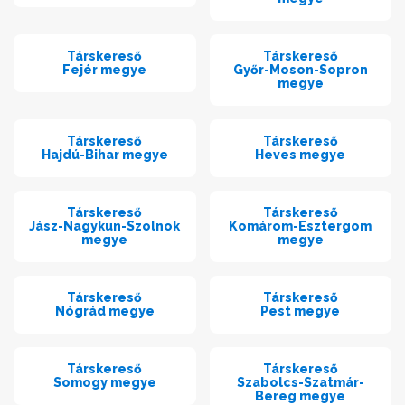
Társkereső
Társkereső
Fejér megye
Győr-Moson-Sopron
megye
Társkereső
Társkereső
Hajdú-Bihar megye
Heves megye
Társkereső
Társkereső
Jász-Nagykun-Szolnok
Komárom-Esztergom
megye
megye
Társkereső
Társkereső
Nógrád megye
Pest megye
Társkereső
Társkereső
Somogy megye
Szabolcs-Szatmár-
Bereg megye