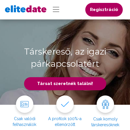
Regisztráció
Társkereső, az igazi
párkapcsolatért
Társat szeretnék találni!
Csak valódi
A profilok 100%-a
Csak komoly
felhasználók
ellenőrzött
társkeresőknek