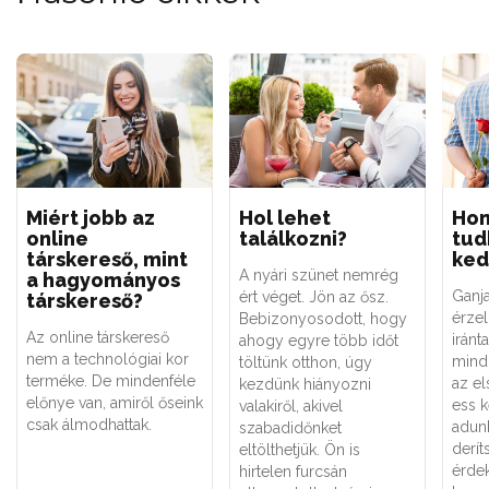
Miért jobb az
Hol lehet
Ho
online
találkozni?
tud
társkereső, mint
ked
A nyári szünet nemrég
a hagyományos
Ganja
ért véget. Jön az ősz.
társkereső?
érzel
Bebizonyosodott, hogy
Az online társkereső
irán
ahogy egyre több időt
nem a technológiai kor
mind
töltünk otthon, úgy
terméke. De mindenféle
az el
kezdünk hiányozni
előnye van, amiről őseink
ess 
valakiről, akivel
csak álmodhattak.
adun
szabadidőnket
derít
eltölthetjük. Ön is
érdek
hirtelen furcsán