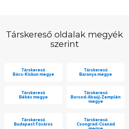
Társkereső oldalak megyék
szerint
Társkereső
Társkereső
Bács-Kiskun megye
Baranya megye
Társkereső
Társkereső
Békés megye
Borsod-Abaúj-Zemplén
megye
Társkereső
Társkereső
Budapest Főváros
Csongrád-Csanád
megye