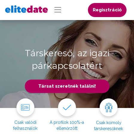
Regisztráció
Társkereső, az igazi
párkapcsolatért
Társat szeretnék találni!
Csak valódi
A profilok 100%-a
Csak komoly
felhasználók
ellenőrzött
társkeresőknek