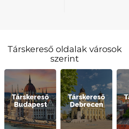
Társkereső oldalak városok
szerint
Társkereső
Társkereső
T
Budapest
Debrecen