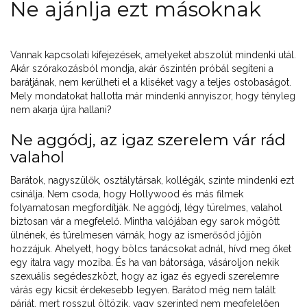
Ne ajánlja ezt másoknak
Vannak kapcsolati kifejezések, amelyeket abszolút mindenki utál.
Akár szórakozásból mondja, akár őszintén próbál segíteni a
barátjának, nem kerülheti el a kliséket vagy a teljes ostobaságot.
Mely mondatokat hallotta már mindenki annyiszor, hogy tényleg
nem akarja újra hallani?
Ne aggódj, az igaz szerelem vár rád
valahol
Barátok, nagyszülők, osztálytársak, kollégák, szinte mindenki ezt
csinálja. Nem csoda, hogy Hollywood és más filmek
folyamatosan megfordítják. Ne aggódj, légy türelmes, valahol
biztosan vár a megfelelő. Mintha valójában egy sarok mögött
ülnének, és türelmesen várnák, hogy az ismerősöd jöjjön
hozzájuk. Ahelyett, hogy bölcs tanácsokat adnál, hívd meg őket
egy italra vagy moziba. És ha van bátorsága, vásároljon nekik
szexuális segédeszközt, hogy az igaz és egyedi szerelemre
várás egy kicsit érdekesebb legyen. Barátod még nem talált
párját, mert rosszul öltözik, vagy szerinted nem megfelelően