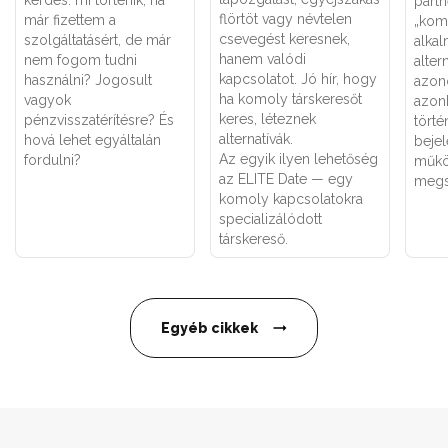
kérdés: mi történik, ha
partn
flörtöt vagy névtelen
már fizettem a
„kom
csevegést keresnek,
szolgáltatásért, de már
alka
hanem valódi
nem fogom tudni
alter
kapcsolatot. Jó hír, hogy
használni? Jogosult
azon
ha komoly társkeresőt
vagyok
azon
keres, léteznek
pénzvisszatérítésre? És
törté
alternatívák.
hová lehet egyáltalán
bejel
Az egyik ilyen lehetőség
fordulni?
műkö
az ELITE Date — egy
megs
komoly kapcsolatokra
specializálódott
társkereső.
Egyéb cikkek