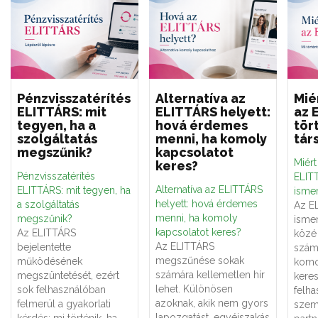
Pénzvisszatérítés
Alternatíva az
Mié
ELITTÁRS: mit
ELITTÁRS helyett:
az 
tegyen, ha a
hová érdemes
tör
szolgáltatás
menni, ha komoly
tár
megszűnik?
kapcsolatot
Miér
keres?
Pénzvisszatérítés
ELITT
Alternatíva az ELITTÁRS
ELITTÁRS: mit tegyen, ha
ismer
helyett: hová érdemes
a szolgáltatás
Az E
menni, ha komoly
megszűnik?
ismer
kapcsolatot keres?
Az ELITTÁRS
közé 
Az ELITTÁRS
bejelentette
számá
megszűnése sokak
működésének
komo
számára kellemetlen hír
megszüntetését, ezért
keres
lehet. Különösen
sok felhasználóban
felha
azoknak, akik nem gyors
felmerül a gyakorlati
szemé
lapozgatást, egyéjszakás