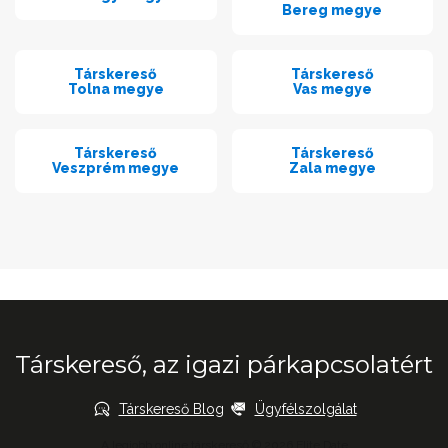
Bereg megye
Társkereső
Társkereső
Tolna megye
Vas megye
Társkereső
Társkereső
Veszprém megye
Zala megye
Társkereső, az igazi párkapcsolatért
Társkereső Blog
Ügyfélszolgálat
A legjobb online társkereső © 2026 Elite Date