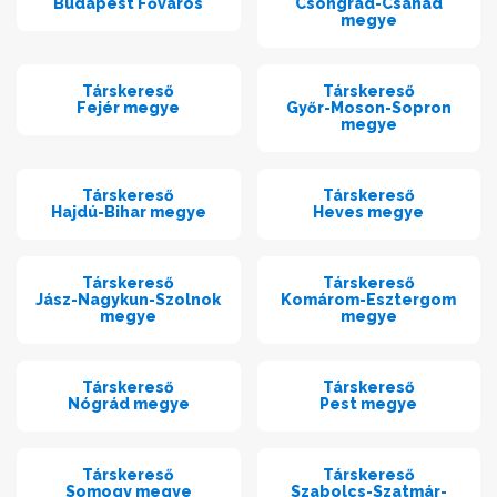
Budapest Főváros
Csongrád-Csanád
megye
Társkereső
Társkereső
Fejér megye
Győr-Moson-Sopron
megye
Társkereső
Társkereső
Hajdú-Bihar megye
Heves megye
Társkereső
Társkereső
Jász-Nagykun-Szolnok
Komárom-Esztergom
megye
megye
Társkereső
Társkereső
Nógrád megye
Pest megye
Társkereső
Társkereső
Somogy megye
Szabolcs-Szatmár-