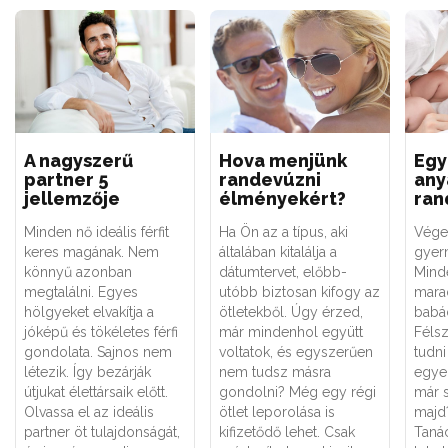
A nagyszerű
Hova menjünk
Egy
partner 5
randevúzni
any
jellemzője
élményekért?
ran
Minden nő ideális férfit
Ha Ön az a típus, aki
Vége
keres magának. Nem
általában kitalálja a
gyer
könnyű azonban
dátumtervet, előbb-
Mind
megtalálni. Egyes
utóbb biztosan kifogy az
marad
hölgyeket elvakítja a
ötletekből. Úgy érzed,
babá
jóképű és tökéletes férfi
már mindenhol együtt
Féls
gondolata. Sajnos nem
voltatok, és egyszerűen
tudni
létezik. Így bezárják
nem tudsz másra
egye
útjukat élettársaik előtt.
gondolni? Még egy régi
már 
Olvassa el az ideális
ötlet leporolása is
majd
partner öt tulajdonságát,
kifizetődő lehet. Csak
Taná