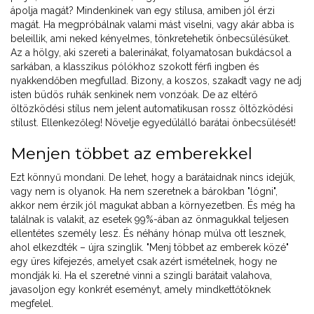
ápolja magát? Mindenkinek van egy stílusa, amiben jól érzi
magát. Ha megpróbálnak valami mást viselni, vagy akár abba is
beleillik, ami neked kényelmes, tönkretehetik önbecsülésüket.
Az a hölgy, aki szereti a balerinákat, folyamatosan bukdácsol a
sarkában, a klasszikus pólókhoz szokott férfi ingben és
nyakkendőben megfullad. Bizony, a koszos, szakadt vagy ne adj
isten büdös ruhák senkinek nem vonzóak. De az eltérő
öltözködési stílus nem jelent automatikusan rossz öltözködési
stílust. Ellenkezőleg! Növelje egyedülálló barátai önbecsülését!
Menjen többet az emberekkel
Ezt könnyű mondani. De lehet, hogy a barátaidnak nincs idejük,
vagy nem is olyanok. Ha nem szeretnek a bárokban "lógni",
akkor nem érzik jól magukat abban a környezetben. És még ha
találnak is valakit, az esetek 99%-ában az önmagukkal teljesen
ellentétes személy lesz. És néhány hónap múlva ott lesznek,
ahol elkezdték – újra szinglik. "Menj többet az emberek közé"
egy üres kifejezés, amelyet csak azért ismételnek, hogy ne
mondják ki. Ha el szeretné vinni a szingli barátait valahova,
javasoljon egy konkrét eseményt, amely mindkettőtöknek
megfelel.