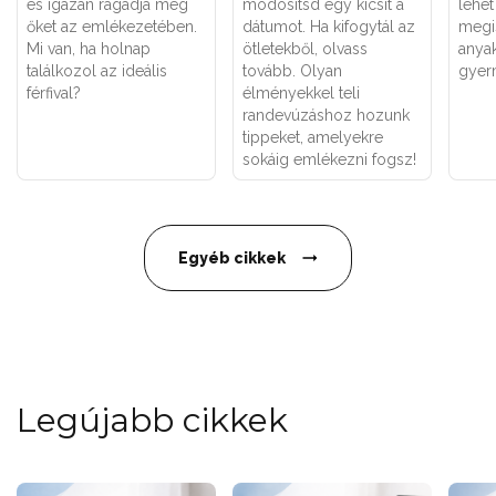
és igazán ragadja meg
módosítsd egy kicsit a
lehet
őket az emlékezetében.
dátumot. Ha kifogytál az
megi
Mi van, ha holnap
ötletekből, olvass
anya
találkozol az ideális
tovább. Olyan
gyer
férfival?
élményekkel teli
randevúzáshoz hozunk
tippeket, amelyekre
sokáig emlékezni fogsz!
Egyéb cikkek
Legújabb cikkek