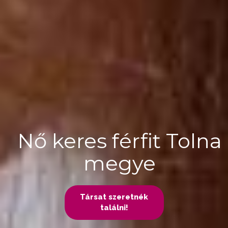
Nő keres férfit Tolna
megye
Társat szeretnék
találni!