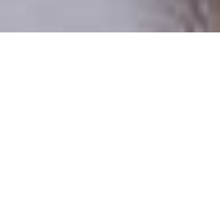
Csak valódi felhasználók
A profilok 100%-a ellenőrzött