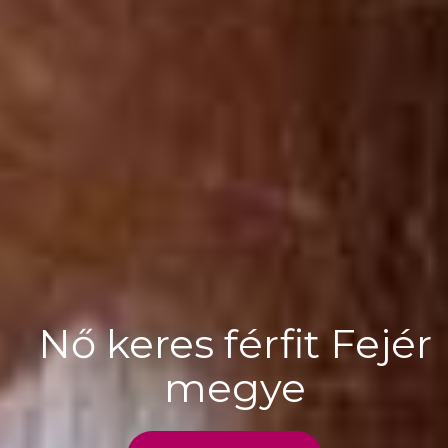
Nő keres férfit Fejér
megye