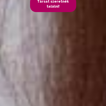
Társat szeretnék
találni!