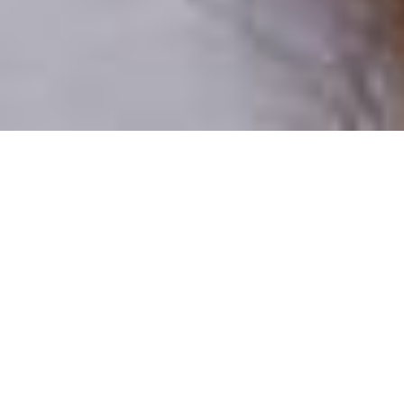
Csak valódi felhasználók
A profilok 100%-a ellenőrzött