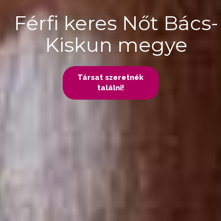
Férfi keres Nőt Bács-
Kiskun megye
Társat szeretnék
találni!