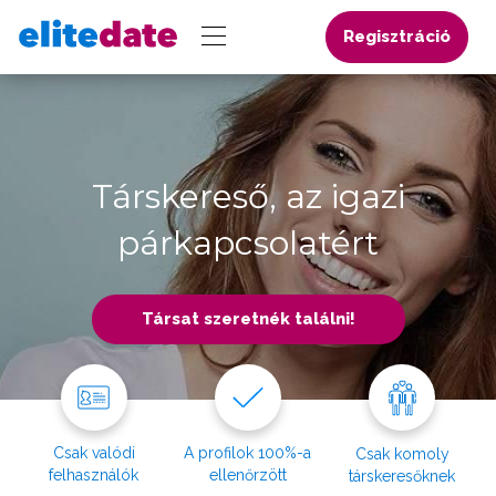
Regisztráció
Társkereső, az igazi
párkapcsolatért
Társat szeretnék találni!
Csak valódi
A profilok 100%-a
Csak komoly
felhasználók
ellenőrzött
társkeresőknek