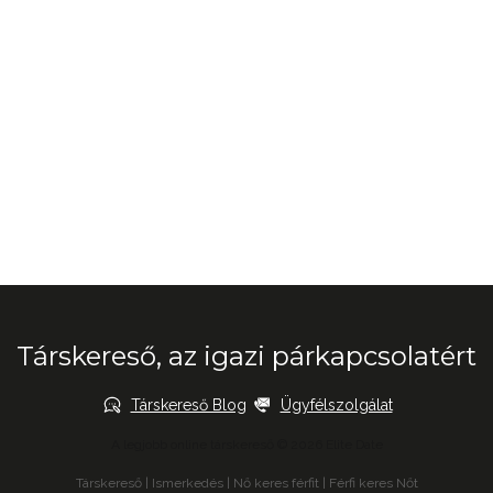
Társkereső, az igazi párkapcsolatért
Társkereső Blog
Ügyfélszolgálat
A legjobb online társkereső © 2026 Elite Date
Társkereső
|
Ismerkedés
|
Nő keres férfit
|
Férfi keres Nőt