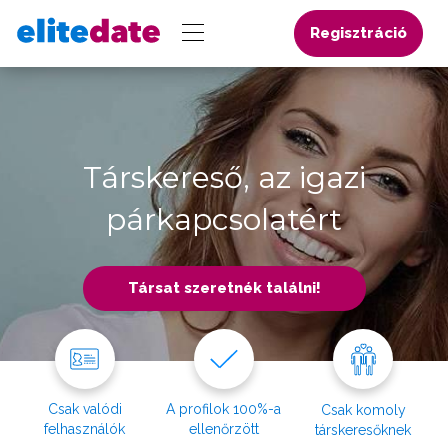
Regisztráció
Társkereső, az igazi
párkapcsolatért
Társat szeretnék találni!
Csak valódi
A profilok 100%-a
Csak komoly
felhasználók
ellenőrzött
társkeresőknek