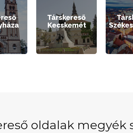
ereső
Társkereső
Társ
yháza
Kecskemét
Székes
ereső oldalak megyék s