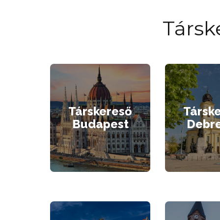
Társk
Társkereső
Társk
Budapest
Debr