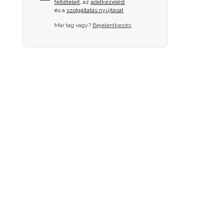
feltételeit
, az
adatkezelést
és a
szolgáltatás nyújtását
Már tag vagy?
Bejelentkezés