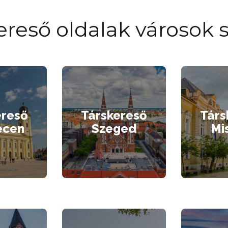
ereső oldalak városok s
ereső
Társkereső
Társ
ecen
Szeged
Mi