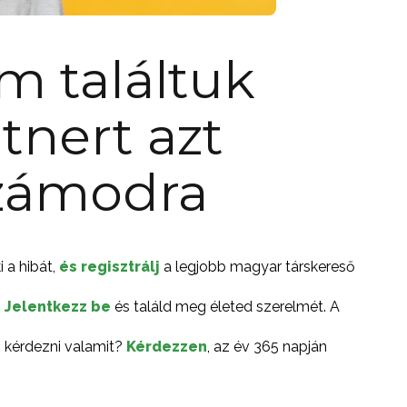
m találtuk
tnert azt
számodra
 a hibát,
és regisztrálj
a legjobb magyar társkereső
?
Jelentkezz be
és találd meg életed szerelmét. A
s kérdezni valamit?
Kérdezzen
, az év 365 napján