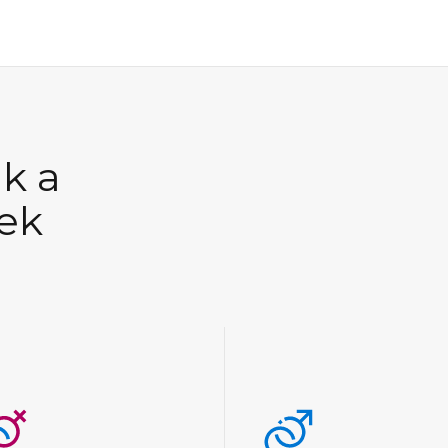
k a
ek