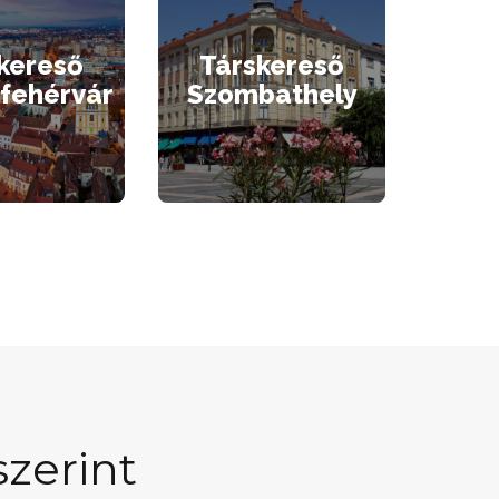
kereső
Társkereső
fehérvár
Szombathely
zerint