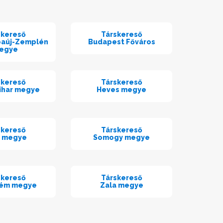
skereső
Társkereső
baúj-Zemplén
Budapest Főváros
egye
skereső
Társkereső
ihar megye
Heves megye
skereső
Társkereső
t megye
Somogy megye
skereső
Társkereső
rém megye
Zala megye