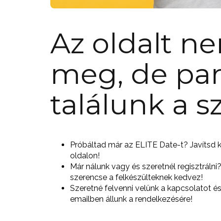
Az oldalt ne
meg, de par
találunk a 
Próbáltad már az ELITE Date-t? Javítsd ki
oldalon!
Már nálunk vagy és szeretnél regisztrálni
szerencse a felkészülteknek kedvez!
Szeretné felvenni velünk a kapcsolatot é
emailben állunk a rendelkezésére!