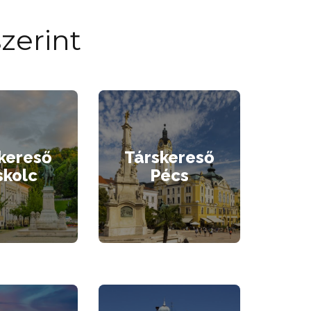
zerint
kereső
Társkereső
skolc
Pécs