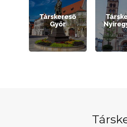
Társkereső
Társk
Győr
Nyíreg
Társk