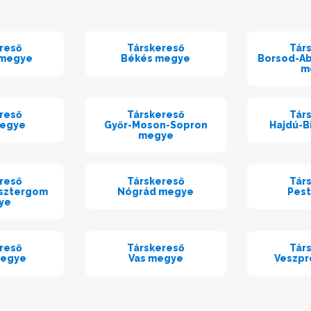
reső
Társkereső
Tár
 megye
Békés megye
Borsod-A
m
reső
Társkereső
Tár
megye
Győr-Moson-Sopron
Hajdú-B
megye
reső
Társkereső
Tár
sztergom
Nógrád megye
Pes
ye
reső
Társkereső
Tár
megye
Vas megye
Veszp