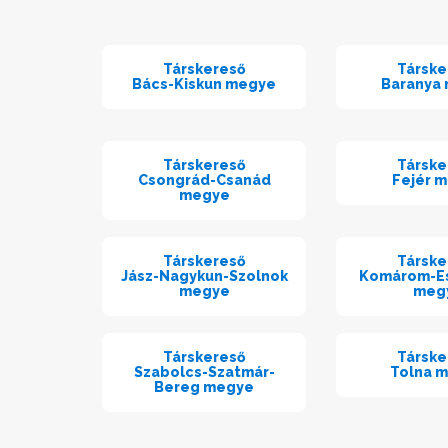
Társkereső
Társke
Bács-Kiskun megye
Baranya
Társkereső
Társke
Csongrád-Csanád
Fejér 
megye
Társkereső
Társke
Jász-Nagykun-Szolnok
Komárom-E
megye
meg
Társkereső
Társke
Szabolcs-Szatmár-
Tolna 
Bereg megye