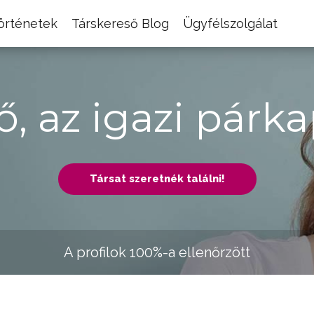
történetek
Társkereső Blog
Ügyfélszolgálat
ő, az igazi párka
Társat szeretnék találni!
A profilok 100%-a ellenőrzött