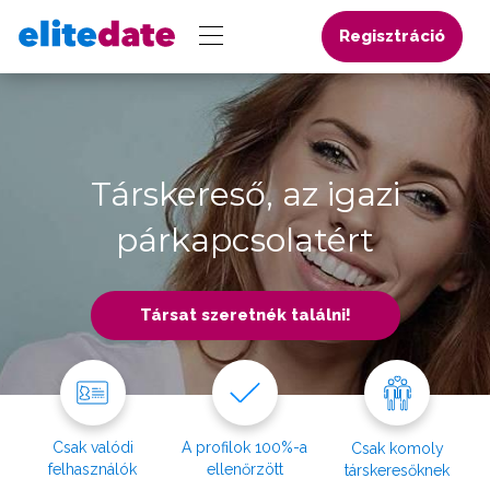
Regisztráció
Társkereső, az igazi
párkapcsolatért
Társat szeretnék találni!
Csak valódi
A profilok 100%-a
Csak komoly
felhasználók
ellenőrzött
társkeresőknek