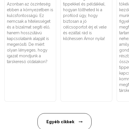
Azonban az őszinteség
tippekkel és példákkal,
tökél
ebben a környezetben is
hogyan töltheted ki a
kezdő
kulcsfontosságú. Ez
profilod úgy, hogy
munk
nemcsak a hitelességet
biztosan a jó
figy
és a bizalmat segíti elő,
célcsoportot érj el vele
megfo
hanem hosszútávú
és ezáltal rád is
tarta
kapcsolataink alapját is
kilőhessen Ámor nyila!
nehez
megerősíti. De miért
amil
olyan lényeges, hogy
gond
igazat mondjunk a
rész
társkereső oldalakon?
össz
tippe
kapc
komm
megf
társk
Egyéb cikkek