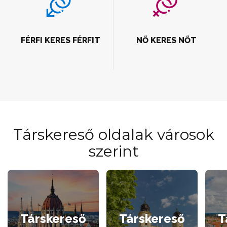
FÉRFI KERES FÉRFIT
NŐ KERES NŐT
Társkereső oldalak városok
szerint
Társkereső
Társkereső
T