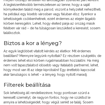
milyen földrajzi területen és távolságban szeretnél párt keresni.
A legkézenfekvőbb természetesen az lenne, hogy a saját
környékeden találd meg a párod, viszont a helyzetet nehezítheti,
ha például egy kisebb városban vagy faluban élsz. Ilyenkor a
lehetőségek csökkenhetnek, ezért érdemes az elején tágabb
körben keresgélni. Lehet, hogy életed párja az ország másik
felében vár rád – de ha túlságosan leszűkíted a keresést, sosem
találkoztok.
Biztos a kor a lényeg?
Az egyik legtöbbet vitatott kérdés az életkor. Mit érdemes
beállítani? Mennyire legyünk nyitottak? Ez részben szubjektív, de
érdemes lehet első körben rugalmasabban hozzáállni. Ha még
nem volt tapasztalatod idősebb vagy fiatalabb partnerrel, lehet,
hogy most van itt az ideje kipróbálni! Egy érettebb kapcsolat
akár tanulságos is lehet – a lényeg, hogy nyitott maradj.
Filterek beállítása
Sok lehetőség áll rendelkezésre, hogy pontosan szűrd a
keresett személyt, de nagyon fontos, hogy ne szűkítsd le
annyira a lehetőségeidet, hogy végül senkit se találj. Sosem