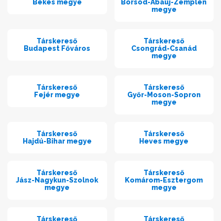
Békés megye
Borsod-Abaúj-Zemplén
megye
Társkereső
Társkereső
Budapest Főváros
Csongrád-Csanád
megye
Társkereső
Társkereső
Fejér megye
Győr-Moson-Sopron
megye
Társkereső
Társkereső
Hajdú-Bihar megye
Heves megye
Társkereső
Társkereső
Jász-Nagykun-Szolnok
Komárom-Esztergom
megye
megye
Társkereső
Társkereső