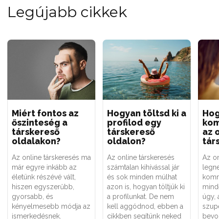
Legújabb cikkek
Miért fontos az
Hogyan töltsd ki a
Ho
őszinteség a
profilod egy
kom
társkereső
társkereső
az 
oldalakon?
oldalon?
tár
Az online társkeresés ma
Az online társkeresés
Az on
már egyre inkább az
számtalan kihívással jár
legn
életünk részévé vált,
és sok minden múlhat
komm
hiszen egyszerűbb,
azon is, hogyan töltjük ki
minde
gyorsabb, és
a profilunkat. De nem
úgy, 
kényelmesebb módja az
kell aggódnod, ebben a
szupe
ismerkedésnek.
cikkben segítünk neked
bevo