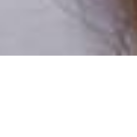
Csak valódi felhasználók
A profilok 100%-a ellenőrzött