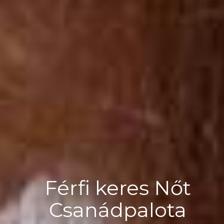
Férfi keres Nőt
Csanádpalota