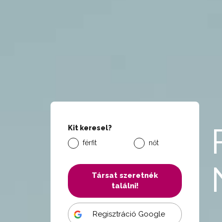
Kit keresel?
férfit
nőt
Társat szeretnék
találni!
Regisztráció Google