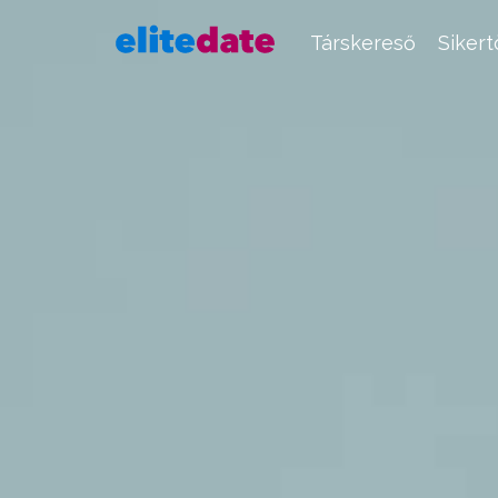
Társkereső
Siker