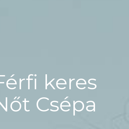
Férfi keres
Nőt Csépa