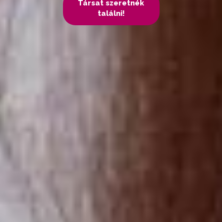
Társat szeretnék
találni!