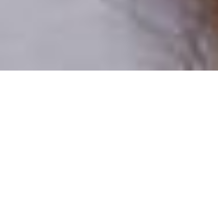
Csak valódi felhasználók
A profilok 100%-a ellenőrzött