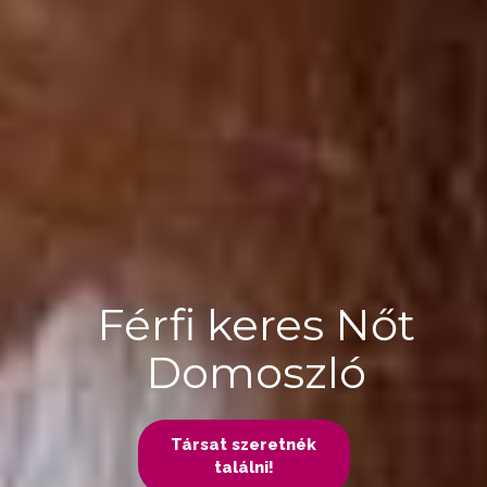
Férfi keres Nőt
Domoszló
Társat szeretnék
találni!