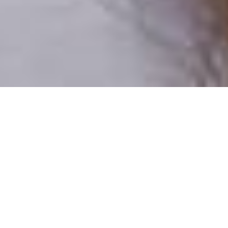
Csak valódi felhasználók
A profilok 100%-a ellenőrzött