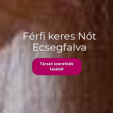
Férfi keres Nőt
Ecsegfalva
Társat szeretnék
találni!