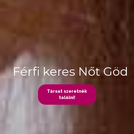
Férfi keres Nőt Göd
Társat szeretnék
találni!