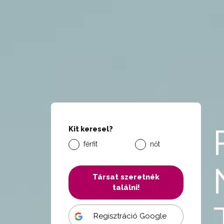
Kit keresel?
férfit
nőt
Társat szeretnék
találni!
Regisztráció Google