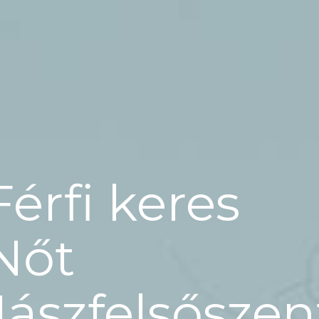
Férfi keres
Nőt
Jászfelsősze