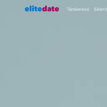
Társkereső
Siker