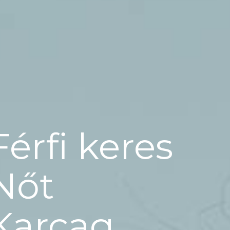
Férfi keres
Nőt
Karcag