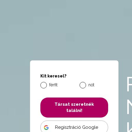
Kit keresel?
férfit
nőt
Társat szeretnék
találni!
Regisztráció Google