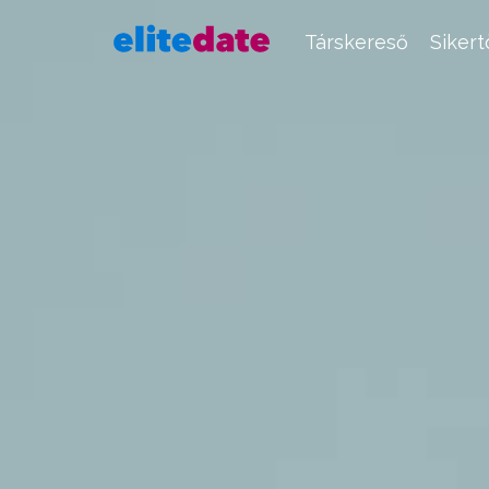
Társkereső
Siker