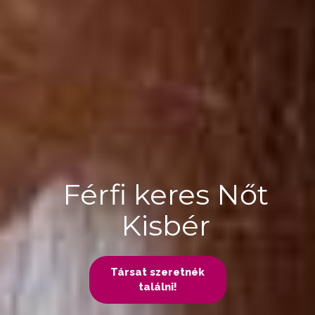
Férfi keres Nőt
Kisbér
Társat szeretnék
találni!