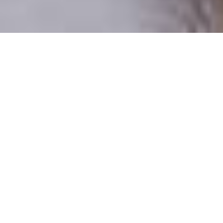
Csak valódi felhasználók
A profilok 100%-a ellenőrzött