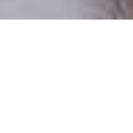
Csak valódi felhasználók
A profilok 100%-a ellenőrzött