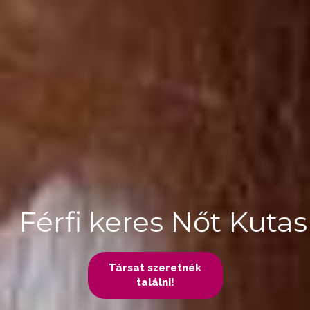
Férfi keres Nőt Kutas
Társat szeretnék
találni!