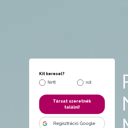
Kit keresel?
férfit
nőt
Társat szeretnék
találni!
Regisztráció Google