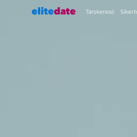
Társkereső
Siker