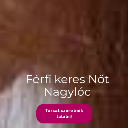
Férfi keres Nőt
Nagylóc
Társat szeretnék
találni!