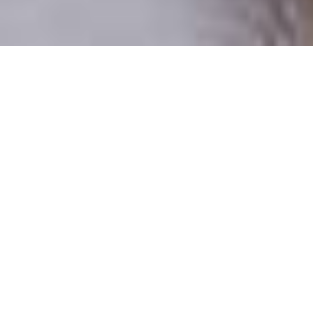
Csak valódi felhasználók
A profilok 100%-a ellenőrzött