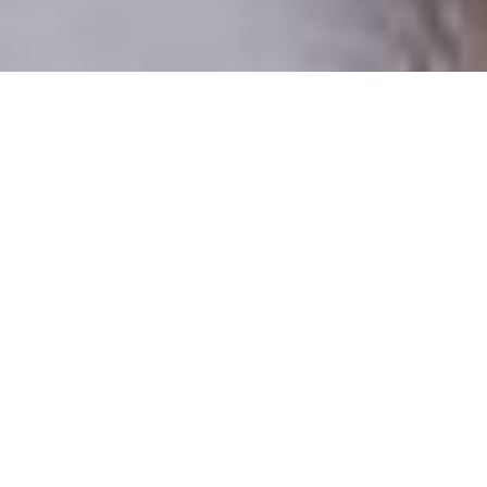
Csak valódi felhasználók
A profilok 100%-a ellenőrzött