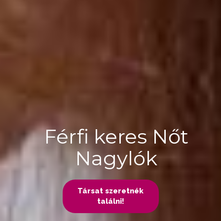
Férfi keres Nőt
Nagylók
Társat szeretnék
találni!