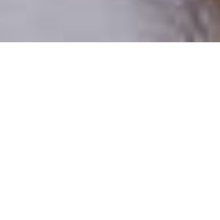
Csak valódi felhasználók
A profilok 100%-a ellenőrzött