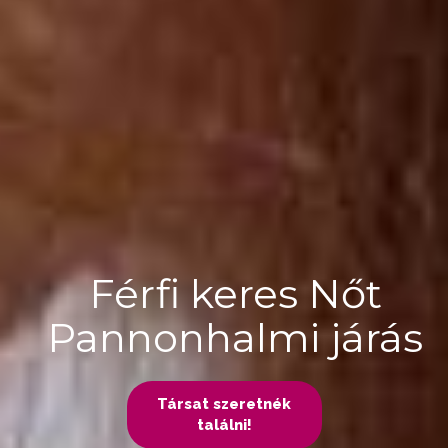
Férfi keres Nőt
Pannonhalmi járás
Társat szeretnék
találni!