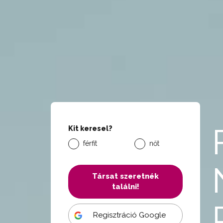
Kit keresel?
férfit
nőt
Társat szeretnék
találni!
Regisztráció Google