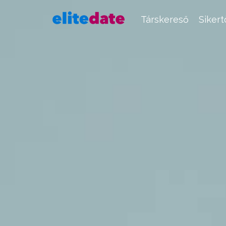
Társkereső
Siker