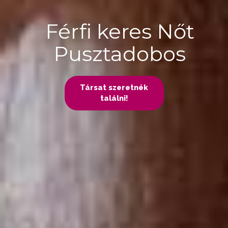
Férfi keres Nőt
Pusztadobos
Társat szeretnék
találni!