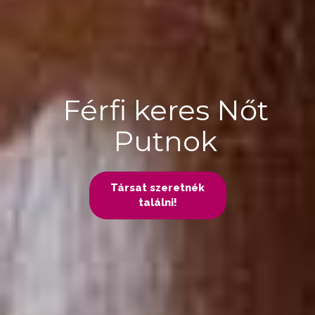
Férfi keres Nőt
Putnok
Társat szeretnék
találni!