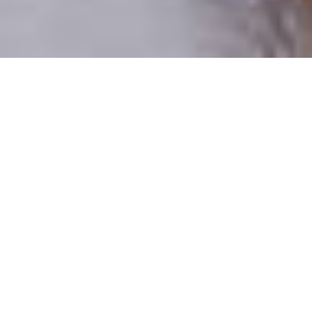
Csak valódi felhasználók
A profilok 100%-a ellenőrzött