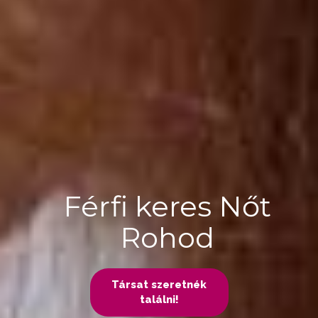
Férfi keres Nőt
Rohod
Társat szeretnék
találni!