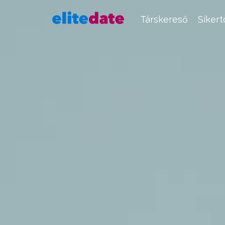
Társkereső
Siker