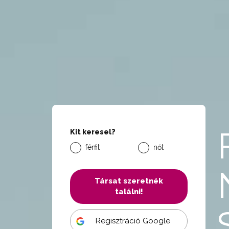
Kit keresel?
férfit
nőt
Társat szeretnék
találni!
Regisztráció Google