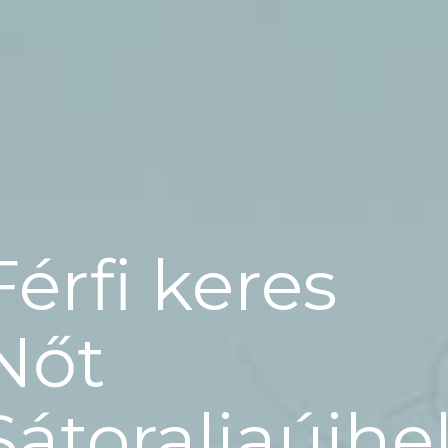
Férfi keres
Nőt
Sátoraljaújhe