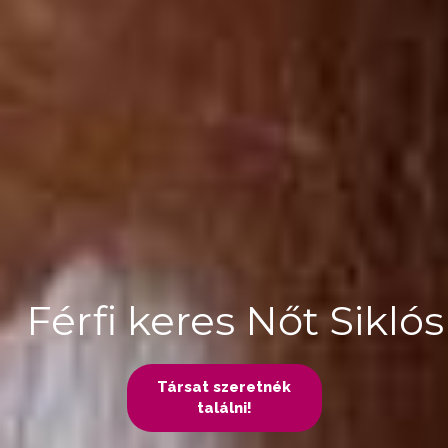
Férfi keres Nőt Siklós
Társat szeretnék
találni!