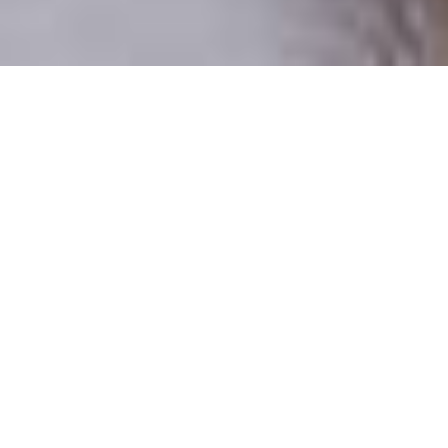
Csak valódi felhasználók
A profilok 100%-a ellenőrzött